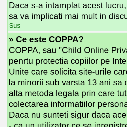
Daca s-a intamplat acest lucru, 
sa va implicati mai mult in discut
Sus
» Ce este COPPA?
COPPA, sau "Child Online Priva
penrtu protectia copiilor pe Int
Unite care solicita site-urile c
la minorii sub varsta 13 ani sa o
alta metoda legala prin care tut
colectarea informatiilor person
Daca nu sunteti sigur daca ace
- ca un utilizator ce se inregist