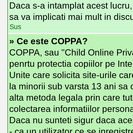
Daca s-a intamplat acest lucru, 
sa va implicati mai mult in discut
Sus
» Ce este COPPA?
COPPA, sau "Child Online Priva
penrtu protectia copiilor pe Int
Unite care solicita site-urile c
la minorii sub varsta 13 ani sa o
alta metoda legala prin care tut
colectarea informatiilor person
Daca nu sunteti sigur daca ace
- ca un utilizator ce se inregist