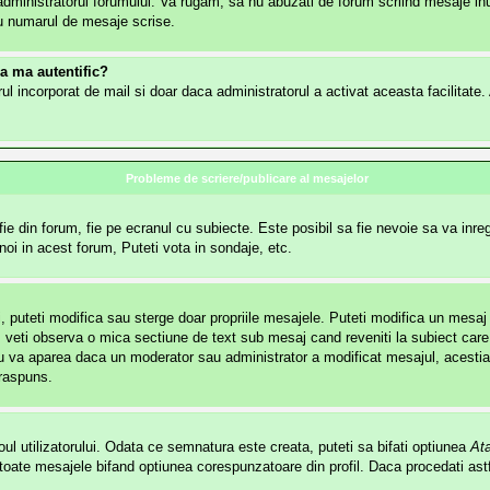
dministratorul forumului. Va rugam, sa nu abuzati de forum scriind mesaje inut
lu numarul de mesaje scrise.
sa ma autentific?
mularul incorporat de mail si doar daca administratorul a activat aceasta facilita
Probleme de scriere/publicare al mesajelor
e din forum, fie pe ecranul cu subiecte. Este posibil sa fie nevoie sa va inregi
noi in acest forum, Puteti vota in sondaje, etc.
i, puteti modifica sau sterge doar propriile mesajele. Puteti modifica un mesa
veti observa o mica sectiune de text sub mesaj cand reveniti la subiect care 
u va aparea daca un moderator sau administrator a modificat mesajul, acestia 
 raspuns.
ul utilizatorului. Odata ce semnatura este creata, puteti sa bifati optiunea
At
ate mesajele bifand optiunea corespunzatoare din profil. Daca procedati astf