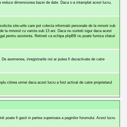
 a reduce dimensiunea bazei de date. Daca s-a intamplat acest lucru,
licita site-urile care pot colecta informatii personale de la minorii sub
le de la minorul cu varsta sub 13 ani. Daca nu sunteti sigur daca acest
legal pentru asistenta. Retineti ca echipa phpBB nu poate furniza sfaturi
ti. De asemenea, inregistrarile noi ar putea fi dezactivate de catre
u citirea urmei daca acest lucru a fost activat de catre proprietarul
ink poate fi gasit in partea superioara a paginilor forumului. Acest lucru