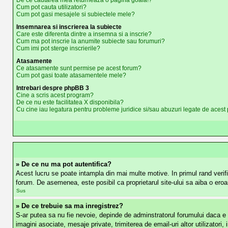
De ce cautarea mea returneaza o pagina goala!?
Cum pot cauta utilizatori?
Cum pot gasi mesajele si subiectele mele?
Insemnarea si inscrierea la subiecte
Care este diferenta dintre a insemna si a inscrie?
Cum ma pot inscrie la anumite subiecte sau forumuri?
Cum imi pot sterge inscrierile?
Atasamente
Ce atasamente sunt permise pe acest forum?
Cum pot gasi toate atasamentele mele?
Intrebari despre phpBB 3
Cine a scris acest program?
De ce nu este facilitatea X disponibila?
Cu cine iau legatura pentru probleme juridice si/sau abuzuri legate de aces
» De ce nu ma pot autentifica?
Acest lucru se poate intampla din mai multe motive. In primul rand verific
forum. De asemenea, este posibil ca proprietarul site-ului sa aiba o eroa
Sus
» De ce trebuie sa ma inregistrez?
S-ar putea sa nu fie nevoie, depinde de adminstratorul forumului daca e ne
imagini asociate, mesaje private, trimiterea de email-uri altor utilizato