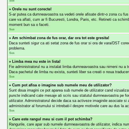
Sus
» Orele nu sunt corecte!
S-ar putea ca dumneavoastra sa vedeti orele afisate dintr-o zona cu fus o
care va aflati, cum ar fi Bucuresti, Londra, Paris, etc. Retineti ca schimba
moment bun sa o faceti.
Sus
» Am schimbat zona de fus orar, dar ora tot este gresita!
Daca sunteti sigur ca ati setat zona de fus orar si ora de vara/DST corec
problema.
Sus
» Limba mea nu este in lista!
Fie administratorul nu a instalat limba dumneavoastra sau nimeni nu a tr
Daca pachetul de limba nu exista, sunteti liber sa creati o noua traducere.
Sus
» Cum pot afisa o imagine sub numele meu de utilizator?
Sunt doua imagini ce pot aparea sub numele de utilizator cand vizualizati
puncte indicand cate mesaje ati scris sau statutul dumneavoastra pe for
utilizator. Administratorul decide daca sa activeze imaginile asociate si a
administrator al forumului si intrebati-l despre motivele care au dus la a
Sus
» Care este rangul meu si cum il pot schimba?
Rangurile, care apar sub numele dumneavoastra de utilizator, indica numar