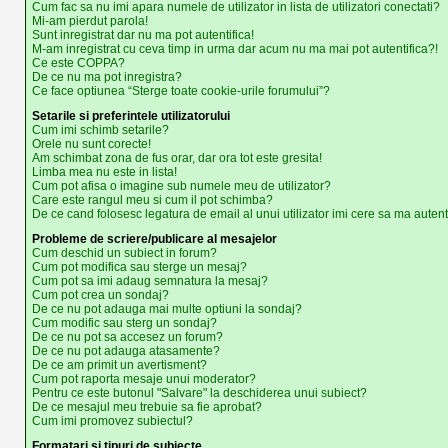
Cum fac sa nu imi apara numele de utilizator in lista de utilizatori conectati?
Mi-am pierdut parola!
Sunt inregistrat dar nu ma pot autentifica!
M-am inregistrat cu ceva timp in urma dar acum nu ma mai pot autentifica?!
Ce este COPPA?
De ce nu ma pot inregistra?
Ce face optiunea “Sterge toate cookie-urile forumului”?
Setarile si preferintele utilizatorului
Cum imi schimb setarile?
Orele nu sunt corecte!
Am schimbat zona de fus orar, dar ora tot este gresita!
Limba mea nu este in lista!
Cum pot afisa o imagine sub numele meu de utilizator?
Care este rangul meu si cum il pot schimba?
De ce cand folosesc legatura de email al unui utilizator imi cere sa ma autent
Probleme de scriere/publicare al mesajelor
Cum deschid un subiect in forum?
Cum pot modifica sau sterge un mesaj?
Cum pot sa imi adaug semnatura la mesaj?
Cum pot crea un sondaj?
De ce nu pot adauga mai multe optiuni la sondaj?
Cum modific sau sterg un sondaj?
De ce nu pot sa accesez un forum?
De ce nu pot adauga atasamente?
De ce am primit un avertisment?
Cum pot raporta mesaje unui moderator?
Pentru ce este butonul "Salvare" la deschiderea unui subiect?
De ce mesajul meu trebuie sa fie aprobat?
Cum imi promovez subiectul?
Formatari si tipuri de subiecte