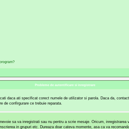
t program?
Probleme de autentificare si inregistrare
ati daca ati specificat corect numele de utilizator si parola. Daca da, contactat
re de confirgurare ce trebuie reparata.
voie sa va inregistrati sau nu pentru a scrie mesaje. Oricum, inregistrarea va 
ri, inscrierea in grupuri etc. Dureaza doar cateva momente, asa ca va recomanda