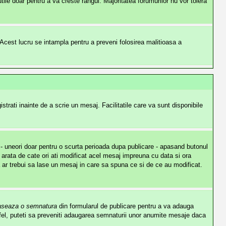
ile doar pentru a va creste rangul. Majoritatea forumurilor nu vor tolera
te. Acest lucru se intampla pentru a preveni folosirea malitioasa a
strati inainte de a scrie un mesaj. Facilitatile care va sunt disponibile
j - uneori doar pentru o scurta perioada dupa publicare - apasand butonul
arata de cate ori ati modificat acel mesaj impreuna cu data si ora
ar trebui sa lase un mesaj in care sa spuna ce si de ce au modificat.
aseaza o semnatura
din formularul de publicare pentru a va adauga
el, puteti sa preveniti adaugarea semnaturii unor anumite mesaje daca