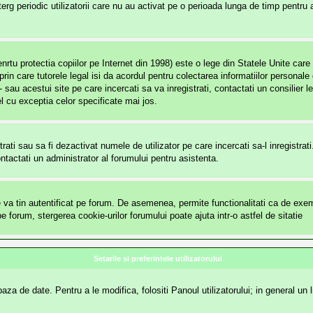
rg periodic utilizatorii care nu au activat pe o perioada lunga de timp pentru
 protectia copiilor pe Internet din 1998) este o lege din Statele Unite care so
 prin care tutorele legal isi da acordul pentru colectarea informatiilor persona
- sau acestui site pe care incercati sa va inregistrati, contactati un consilier 
el cu exceptia celor specificate mai jos.
ntrati sau sa fi dezactivat numele de utilizator pe care incercati sa-l inregistra
Contactati un administrator al forumului pentru asistenta.
va tin autentificat pe forum. De asemenea, permite functionalitati ca de exempl
forum, stergerea cookie-urilor forumului poate ajuta intr-o astfel de sitatie
Setarile si preferintele utilizatorului
za de date. Pentru a le modifica, folositi Panoul utilizatorului; in general un l