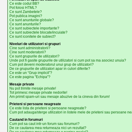
Ce este codul BB?
Pot folosi HTML?
Ce sunt Zambetele?
Pot publica imagini?
Ce sunt anunturile globale?
Ce sunt anunturile?
Ce sunt subiectele importante?
Ce sunt subiectele blocate/incuiate?
Ce sunt iconitele de subiect?
Niveluri de utilizatori si grupuri
Cine sunt administratorii?
Cine sunt moderatorii?
Ce sunt grupurile de utilizatori?
Unde pot fi gasite grupurile de utilizatori si cum pot sa ma asociez unuia?
Cum pot deveni moderatorul unui grup de utilizatori?
De ce grupurile de utilizatori apar in culori diferite?
Ce este un “Grup implicit”?
Ce este pagina "Echipa"?
Mesaje private
Nu pot trimite mesaje private!
Tot primesc mesaje private nedorite!
Am primit spam-uri sau mesaje abuzive de la cineva din forum!
Prieteni si persoane neagreate
Ce este lista de prieteni si persoane neagreate?
Cum pot adauga/sterge utilizatori in listele mele de prieteni sau persoane n
Cautand in forumuri
Cum pot sa caut intr-un forum sau forumuri?
De ce cautarea mea returneaza nici un rezultat?