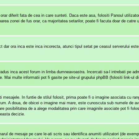
rar diferit fata de cea in care sunteti. Daca este asa, folositi Panoul utilizat
rea zonei de fus orar, ca majoritatea setarilor, poate fi facuta doar de catre ut
t dar ora inca este inca incorecta, atunci tipul setat pe ceasul serverului est
adus inca acest forum in limba dumneavoastra. Incercati sa-l intrebati pe admi
 Mai multe informatii pot fi gasite pe site-ul grupului phpBB (folositi link-ul di
 mesajele. In funtie de stilul folosit, prima poate fi o imagine asociata cu r
um. A doua, de obicei o imagine mai mare, este cunoscuta sub numele de avata
re posibilitatea de a alege modalitatea prin care imaginile asociate pot fi folo
ceasta decizie.
ul de mesaje pe care le-ati scris sau identifica anumiti utilizatori (de exemplu