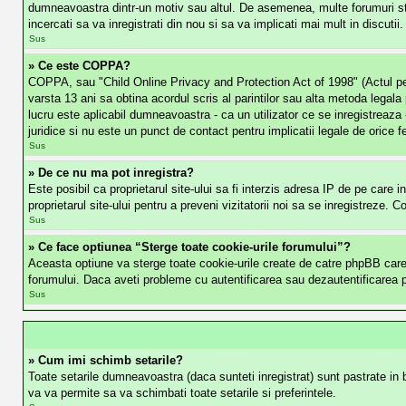
dumneavoastra dintr-un motiv sau altul. De asemenea, multe forumuri ste
incercati sa va inregistrati din nou si sa va implicati mai mult in discutii.
Sus
» Ce este COPPA?
COPPA, sau "Child Online Privacy and Protection Act of 1998" (Actul penrtu
varsta 13 ani sa obtina acordul scris al parintilor sau alta metoda legala
lucru este aplicabil dumneavoastra - ca un utilizator ce se inregistreaza 
juridice si nu este un punct de contact pentru implicatii legale de orice f
Sus
» De ce nu ma pot inregistra?
Este posibil ca proprietarul site-ului sa fi interzis adresa IP de pe care i
proprietarul site-ului pentru a preveni vizitatorii noi sa se inregistreze. 
Sus
» Ce face optiunea “Sterge toate cookie-urile forumului”?
Aceasta optiune va sterge toate cookie-urile create de catre phpBB care 
forumului. Daca aveti probleme cu autentificarea sau dezautentificarea pe 
Sus
» Cum imi schimb setarile?
Toate setarile dumneavoastra (daca sunteti inregistrat) sunt pastrate in ba
va va permite sa va schimbati toate setarile si preferintele.