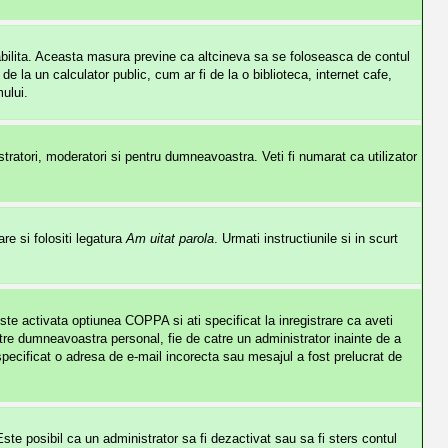
stabilita. Aceasta masura previne ca altcineva sa se foloseasca de contul
 la un calculator public, cum ar fi de la o biblioteca, internet cafe,
ului.
istratori, moderatori si pentru dumneavoastra. Veti fi numarat ca utilizator
re si folositi legatura
Am uitat parola
. Urmati instructiunile si in scurt
este activata optiunea COPPA si ati specificat la inregistrare ca aveti
e catre dumneavoastra personal, fie de catre un administrator inainte de a
i specificat o adresa de e-mail incorecta sau mesajul a fost prelucrat de
 Este posibil ca un administrator sa fi dezactivat sau sa fi sters contul