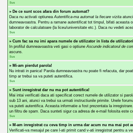
Sus
» De ce sunt scos afara din forum automat?
Daca nu activati optiunea
Autentifica-ma automat la fiecare vizita
atunci
dumneavoastra. Pentru a ramane autentificat tot timpul, bifati aceasta op
laborator de calculatoare (la liceu/universitate etc.). Daca nu vedeti ac
Sus
» Cum fac sa nu imi apara numele de utilizator in lista de utilizator
In profilul dumneavoastra veti gasi o optiune
Ascunde indicatorul de con
ascuns.
Sus
» Mi-am pierdut parola!
Nu intrati in panica! Parola dumneavoastra nu poate fi refacuta, dar poate
timp ar trebui sa va puteti autentifica.
Sus
» Sunt inregistrat dar nu ma pot autentifica!
Mai intai verificati daca ati specificat corect numele de utilizator si pa
sub 13 ani, atunci va trebui sa urmati instructiunile primite. Unele forumur
va puteti autentifica. Aceasta informatie a fost prezentata la inregistrare
un filtru de spam. Daca sunteti sigur ca adresa de e-mail folosita este co
Sus
» M-am inregistrat cu ceva timp in urma dar acum nu ma mai pot au
Verificati-va mesajul pe care l-ati primit cand v-ati inregistrat pentru a v