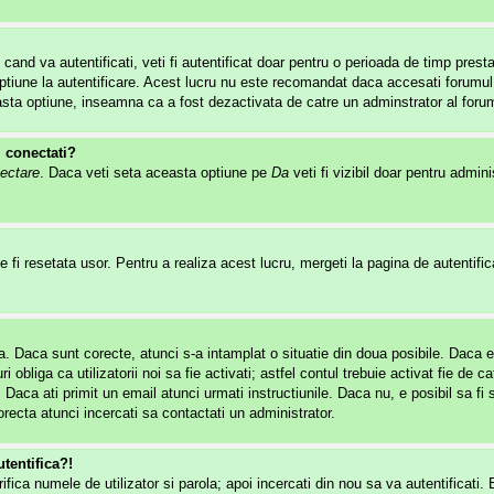
 cand va autentificati, veti fi autentificat doar pentru o perioada de timp pre
tiune la autentificare. Acest lucru nu este recomandat daca accesati forumul de
easta optiune, inseamna ca a fost dezactivata de catre un adminstrator al forum
i conectati?
ectare
. Daca veti seta aceasta optiune pe
Da
veti fi vizibil doar pentru admin
 fi resetata usor. Pentru a realiza acest lucru, mergeti la pagina de autentifica
rola. Daca sunt corecte, atunci s-a intamplat o situatie din doua posibile. Daca 
i obliga ca utilizatorii noi sa fie activati; astfel contul trebuie activat fie d
. Daca ati primit un email atunci urmati instructiunile. Daca nu, e posibil sa f
recta atunci incercati sa contactati un administrator.
tentifica?!
erifica numele de utilizator si parola; apoi incercati din nou sa va autentificati.