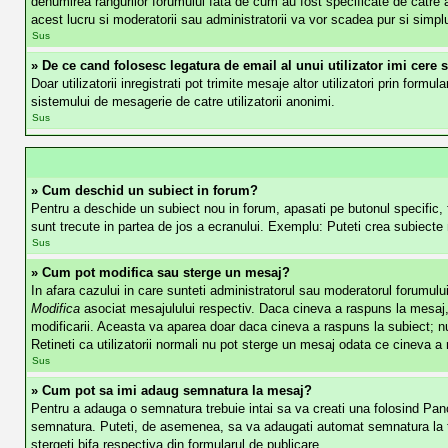
denumirea rangurilor forumului fata de cum au fost specificate de catre a
acest lucru si moderatorii sau administratorii va vor scadea pur si simp
Sus
» De ce cand folosesc legatura de email al unui utilizator imi cere 
Doar utilizatorii inregistrati pot trimite mesaje altor utilizatori prin for
sistemului de mesagerie de catre utilizatorii anonimi.
Sus
» Cum deschid un subiect in forum?
Pentru a deschide un subiect nou in forum, apasati pe butonul specific, fi
sunt trecute in partea de jos a ecranului. Exemplu: Puteti crea subiecte 
Sus
» Cum pot modifica sau sterge un mesaj?
In afara cazului in care sunteti administratorul sau moderatorul forumulu
Modifica
asociat mesajulului respectiv. Daca cineva a raspuns la mesaj, 
modificarii. Aceasta va aparea doar daca cineva a raspuns la subiect; n
Retineti ca utilizatorii normali nu pot sterge un mesaj odata ce cineva a
Sus
» Cum pot sa imi adaug semnatura la mesaj?
Pentru a adauga o semnatura trebuie intai sa va creati una folosind Pano
semnatura. Puteti, de asemenea, sa va adaugati automat semnatura la to
stergeti bifa respectiva din formularul de publicare.