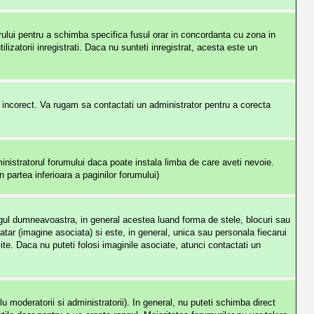
orului pentru a schimba specifica fusul orar in concordanta cu zona in
ilizatorii inregistrati. Daca nu sunteti inregistrat, acesta este un
e incorect. Va rugam sa contactati un administrator pentru a corecta
nistratorul forumului daca poate instala limba de care aveti nevoie.
n partea inferioara a paginilor forumului)
angul dumneavoastra, in general acestea luand forma de stele, blocuri sau
r (imagine asociata) si este, in general, unica sau personala fiecarui
site. Daca nu puteti folosi imaginile asociate, atunci contactati un
 moderatorii si administratorii). In general, nu puteti schimba direct