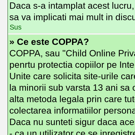
Daca s-a intamplat acest lucru, 
sa va implicati mai mult in discut
Sus
» Ce este COPPA?
COPPA, sau "Child Online Priva
penrtu protectia copiilor pe Int
Unite care solicita site-urile c
la minorii sub varsta 13 ani sa o
alta metoda legala prin care tut
colectarea informatiilor person
Daca nu sunteti sigur daca ace
- ca un utilizator ce se inregist