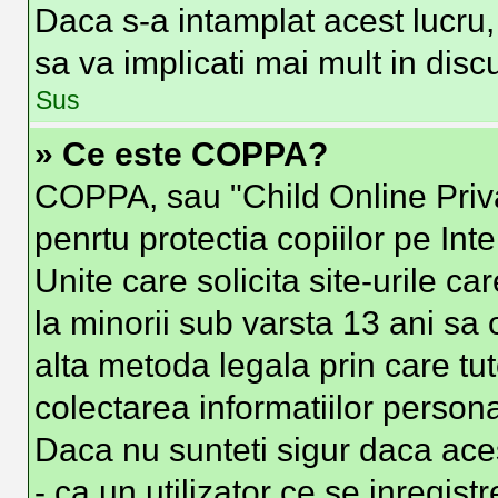
Daca s-a intamplat acest lucru, 
sa va implicati mai mult in discut
Sus
» Ce este COPPA?
COPPA, sau "Child Online Priva
penrtu protectia copiilor pe Int
Unite care solicita site-urile c
la minorii sub varsta 13 ani sa o
alta metoda legala prin care tut
colectarea informatiilor person
Daca nu sunteti sigur daca ace
- ca un utilizator ce se inregist