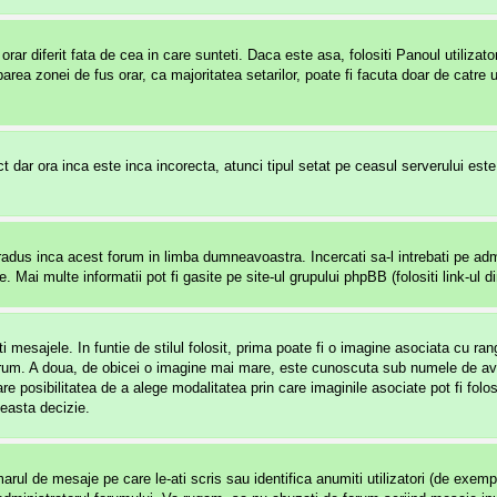
rar diferit fata de cea in care sunteti. Daca este asa, folositi Panoul utilizat
rea zonei de fus orar, ca majoritatea setarilor, poate fi facuta doar de catre ut
t dar ora inca este inca incorecta, atunci tipul setat pe ceasul serverului est
adus inca acest forum in limba dumneavoastra. Incercati sa-l intrebati pe admi
 Mai multe informatii pot fi gasite pe site-ul grupului phpBB (folositi link-ul di
 mesajele. In funtie de stilul folosit, prima poate fi o imagine asociata cu r
um. A doua, de obicei o imagine mai mare, este cunoscuta sub numele de avata
re posibilitatea de a alege modalitatea prin care imaginile asociate pot fi folo
ceasta decizie.
ul de mesaje pe care le-ati scris sau identifica anumiti utilizatori (de exemplu