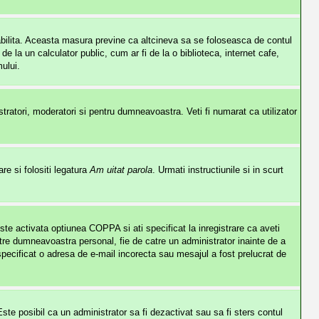
stabilita. Aceasta masura previne ca altcineva sa se foloseasca de contul
 la un calculator public, cum ar fi de la o biblioteca, internet cafe,
ului.
istratori, moderatori si pentru dumneavoastra. Veti fi numarat ca utilizator
re si folositi legatura
Am uitat parola
. Urmati instructiunile si in scurt
este activata optiunea COPPA si ati specificat la inregistrare ca aveti
e catre dumneavoastra personal, fie de catre un administrator inainte de a
i specificat o adresa de e-mail incorecta sau mesajul a fost prelucrat de
 Este posibil ca un administrator sa fi dezactivat sau sa fi sters contul