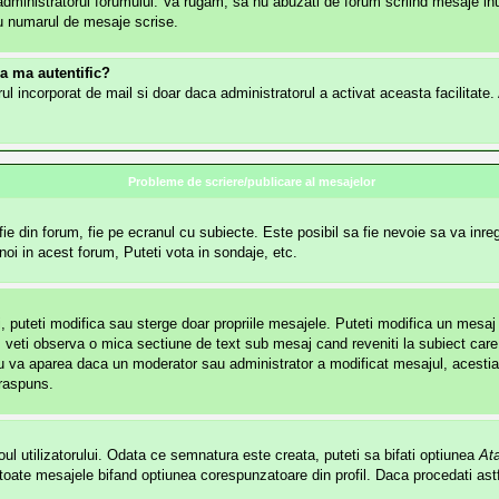
dministratorul forumului. Va rugam, sa nu abuzati de forum scriind mesaje inut
lu numarul de mesaje scrise.
sa ma autentific?
mularul incorporat de mail si doar daca administratorul a activat aceasta facilita
Probleme de scriere/publicare al mesajelor
e din forum, fie pe ecranul cu subiecte. Este posibil sa fie nevoie sa va inregi
noi in acest forum, Puteti vota in sondaje, etc.
i, puteti modifica sau sterge doar propriile mesajele. Puteti modifica un mesa
veti observa o mica sectiune de text sub mesaj cand reveniti la subiect care 
u va aparea daca un moderator sau administrator a modificat mesajul, acestia 
 raspuns.
ul utilizatorului. Odata ce semnatura este creata, puteti sa bifati optiunea
At
ate mesajele bifand optiunea corespunzatoare din profil. Daca procedati astf