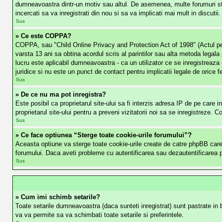
dumneavoastra dintr-un motiv sau altul. De asemenea, multe forumuri ste
incercati sa va inregistrati din nou si sa va implicati mai mult in discutii.
Sus
» Ce este COPPA?
COPPA, sau "Child Online Privacy and Protection Act of 1998" (Actul penrtu
varsta 13 ani sa obtina acordul scris al parintilor sau alta metoda legala
lucru este aplicabil dumneavoastra - ca un utilizator ce se inregistreaza 
juridice si nu este un punct de contact pentru implicatii legale de orice f
Sus
» De ce nu ma pot inregistra?
Este posibil ca proprietarul site-ului sa fi interzis adresa IP de pe care i
proprietarul site-ului pentru a preveni vizitatorii noi sa se inregistreze. 
Sus
» Ce face optiunea “Sterge toate cookie-urile forumului”?
Aceasta optiune va sterge toate cookie-urile create de catre phpBB care 
forumului. Daca aveti probleme cu autentificarea sau dezautentificarea pe 
Sus
» Cum imi schimb setarile?
Toate setarile dumneavoastra (daca sunteti inregistrat) sunt pastrate in ba
va va permite sa va schimbati toate setarile si preferintele.