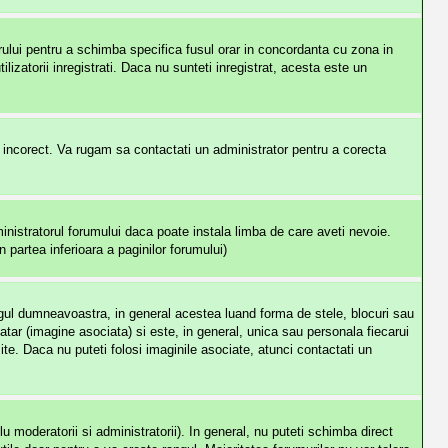
orului pentru a schimba specifica fusul orar in concordanta cu zona in
ilizatorii inregistrati. Daca nu sunteti inregistrat, acesta este un
e incorect. Va rugam sa contactati un administrator pentru a corecta
nistratorul forumului daca poate instala limba de care aveti nevoie.
n partea inferioara a paginilor forumului)
angul dumneavoastra, in general acestea luand forma de stele, blocuri sau
r (imagine asociata) si este, in general, unica sau personala fiecarui
site. Daca nu puteti folosi imaginile asociate, atunci contactati un
 moderatorii si administratorii). In general, nu puteti schimba direct