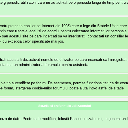
rg periodic utilizatorii care nu au activat pe o perioada lunga de timp pentru
 protectia copiilor pe Internet din 1998) este o lege din Statele Unite care so
 prin care tutorele legal isi da acordul pentru colectarea informatiilor persona
- sau acestui site pe care incercati sa va inregistrati, contactati un consilier 
el cu exceptia celor specificate mai jos.
ntrati sau sa fi dezactivat numele de utilizator pe care incercati sa-l inregistra
Contactati un administrator al forumului pentru asistenta.
va tin autentificat pe forum. De asemenea, permite functionalitati ca de exempl
forum, stergerea cookie-urilor forumului poate ajuta intr-o astfel de sitatie
Setarile si preferintele utilizatorului
za de date. Pentru a le modifica, folositi Panoul utilizatorului; in general un l