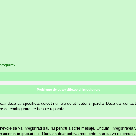
t program?
Probleme de autentificare si inregistrare
ati daca ati specificat corect numele de utilizator si parola. Daca da, contactat
re de confirgurare ce trebuie reparata.
voie sa va inregistrati sau nu pentru a scrie mesaje. Oricum, inregistrarea va 
ri, inscrierea in grupuri etc. Dureaza doar cateva momente, asa ca va recomanda