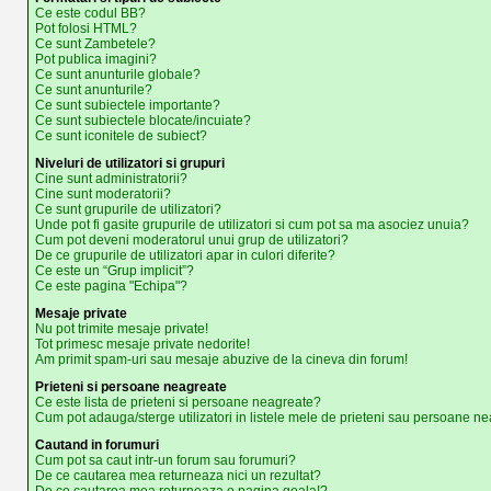
Ce este codul BB?
Pot folosi HTML?
Ce sunt Zambetele?
Pot publica imagini?
Ce sunt anunturile globale?
Ce sunt anunturile?
Ce sunt subiectele importante?
Ce sunt subiectele blocate/incuiate?
Ce sunt iconitele de subiect?
Niveluri de utilizatori si grupuri
Cine sunt administratorii?
Cine sunt moderatorii?
Ce sunt grupurile de utilizatori?
Unde pot fi gasite grupurile de utilizatori si cum pot sa ma asociez unuia?
Cum pot deveni moderatorul unui grup de utilizatori?
De ce grupurile de utilizatori apar in culori diferite?
Ce este un “Grup implicit”?
Ce este pagina "Echipa"?
Mesaje private
Nu pot trimite mesaje private!
Tot primesc mesaje private nedorite!
Am primit spam-uri sau mesaje abuzive de la cineva din forum!
Prieteni si persoane neagreate
Ce este lista de prieteni si persoane neagreate?
Cum pot adauga/sterge utilizatori in listele mele de prieteni sau persoane n
Cautand in forumuri
Cum pot sa caut intr-un forum sau forumuri?
De ce cautarea mea returneaza nici un rezultat?