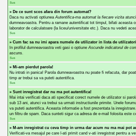
Sus
» De ce sunt scos afara din forum automat?
Daca nu activati optiunea
Autentifica-ma automat la fiecare vizita
atunci
dumneavoastra. Pentru a ramane autentificat tot timpul, bifati aceasta op
laborator de calculatoare (la liceu/universitate etc.). Daca nu vedeti ac
Sus
» Cum fac sa nu imi apara numele de utilizator in lista de utilizator
In profilul dumneavoastra veti gasi o optiune
Ascunde indicatorul de con
ascuns.
Sus
» Mi-am pierdut parola!
Nu intrati in panica! Parola dumneavoastra nu poate fi refacuta, dar poate
timp ar trebui sa va puteti autentifica.
Sus
» Sunt inregistrat dar nu ma pot autentifica!
Mai intai verificati daca ati specificat corect numele de utilizator si pa
sub 13 ani, atunci va trebui sa urmati instructiunile primite. Unele forumur
va puteti autentifica. Aceasta informatie a fost prezentata la inregistrare
un filtru de spam. Daca sunteti sigur ca adresa de e-mail folosita este co
Sus
» M-am inregistrat cu ceva timp in urma dar acum nu ma mai pot au
Verificati-va mesajul pe care l-ati primit cand v-ati inregistrat pentru a v