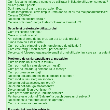
Cum fac sa nu imi apara numele de utilizator in lista de utilizatori conectati?
Mi-am pierdut parola!
Sunt inregistrat dar nu ma pot autentifica!
M-am inregistrat cu ceva timp in urma dar acum nu ma mai pot autentifica?!
Ce este COPPA?
De ce nu ma pot inregistra?
Ce face optiunea “Sterge toate cookie-urile forumului”?
Setarile si preferintele utilizatorului
Cum imi schimb setarile?
Orele nu sunt corecte!
Am schimbat zona de fus orar, dar ora tot este gresita!
Limba mea nu este in lista!
Cum pot afisa o imagine sub numele meu de utilizator?
Care este rangul meu si cum il pot schimba?
De ce cand folosesc legatura de email al unui utilizator imi cere sa ma autent
Probleme de scriere/publicare al mesajelor
Cum deschid un subiect in forum?
Cum pot modifica sau sterge un mesaj?
Cum pot sa imi adaug semnatura la mesaj?
Cum pot crea un sondaj?
De ce nu pot adauga mai multe optiuni la sondaj?
Cum modific sau sterg un sondaj?
De ce nu pot sa accesez un forum?
De ce nu pot adauga atasamente?
De ce am primit un avertisment?
Cum pot raporta mesaje unui moderator?
Pentru ce este butonul "Salvare" la deschiderea unui subiect?
De ce mesajul meu trebuie sa fie aprobat?
Cum imi promovez subiectul?
Formatari si tipuri de subiecte