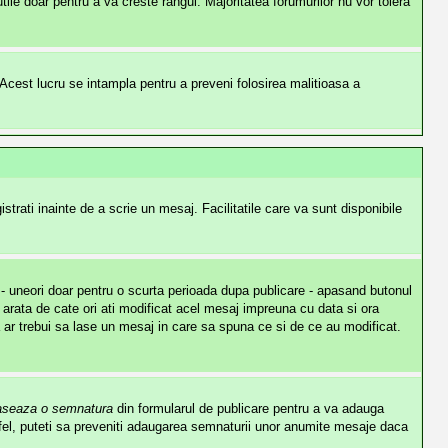
ile doar pentru a va creste rangul. Majoritatea forumurilor nu vor tolera
te. Acest lucru se intampla pentru a preveni folosirea malitioasa a
strati inainte de a scrie un mesaj. Facilitatile care va sunt disponibile
j - uneori doar pentru o scurta perioada dupa publicare - apasand butonul
arata de cate ori ati modificat acel mesaj impreuna cu data si ora
ar trebui sa lase un mesaj in care sa spuna ce si de ce au modificat.
aseaza o semnatura
din formularul de publicare pentru a va adauga
el, puteti sa preveniti adaugarea semnaturii unor anumite mesaje daca