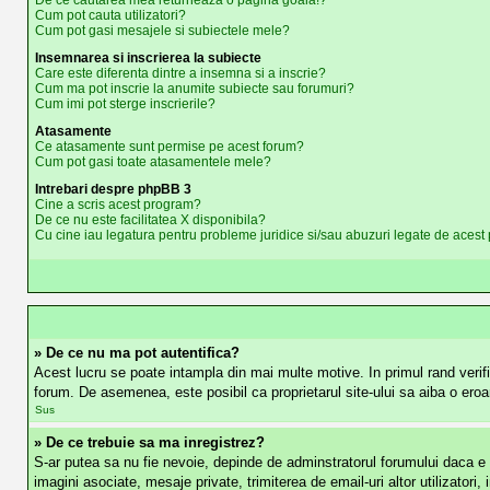
De ce cautarea mea returneaza o pagina goala!?
Cum pot cauta utilizatori?
Cum pot gasi mesajele si subiectele mele?
Insemnarea si inscrierea la subiecte
Care este diferenta dintre a insemna si a inscrie?
Cum ma pot inscrie la anumite subiecte sau forumuri?
Cum imi pot sterge inscrierile?
Atasamente
Ce atasamente sunt permise pe acest forum?
Cum pot gasi toate atasamentele mele?
Intrebari despre phpBB 3
Cine a scris acest program?
De ce nu este facilitatea X disponibila?
Cu cine iau legatura pentru probleme juridice si/sau abuzuri legate de aces
» De ce nu ma pot autentifica?
Acest lucru se poate intampla din mai multe motive. In primul rand verific
forum. De asemenea, este posibil ca proprietarul site-ului sa aiba o eroa
Sus
» De ce trebuie sa ma inregistrez?
S-ar putea sa nu fie nevoie, depinde de adminstratorul forumului daca e ne
imagini asociate, mesaje private, trimiterea de email-uri altor utilizato