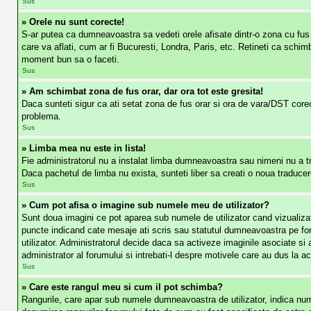
Sus
» Orele nu sunt corecte!
S-ar putea ca dumneavoastra sa vedeti orele afisate dintr-o zona cu fus o
care va aflati, cum ar fi Bucuresti, Londra, Paris, etc. Retineti ca schimba
moment bun sa o faceti.
Sus
» Am schimbat zona de fus orar, dar ora tot este gresita!
Daca sunteti sigur ca ati setat zona de fus orar si ora de vara/DST corec
problema.
Sus
» Limba mea nu este in lista!
Fie administratorul nu a instalat limba dumneavoastra sau nimeni nu a tr
Daca pachetul de limba nu exista, sunteti liber sa creati o noua traducere.
Sus
» Cum pot afisa o imagine sub numele meu de utilizator?
Sunt doua imagini ce pot aparea sub numele de utilizator cand vizualizati
puncte indicand cate mesaje ati scris sau statutul dumneavoastra pe for
utilizator. Administratorul decide daca sa activeze imaginile asociate si a
administrator al forumului si intrebati-l despre motivele care au dus la a
Sus
» Care este rangul meu si cum il pot schimba?
Rangurile, care apar sub numele dumneavoastra de utilizator, indica numar