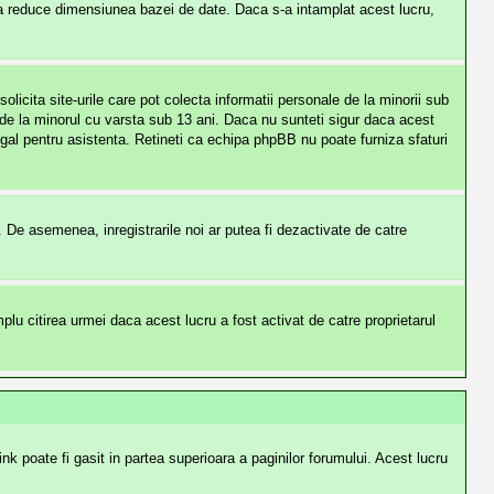
 a reduce dimensiunea bazei de date. Daca s-a intamplat acest lucru,
licita site-urile care pot colecta informatii personale de la minorii sub
le de la minorul cu varsta sub 13 ani. Daca nu sunteti sigur daca acest
legal pentru asistenta. Retineti ca echipa phpBB nu poate furniza sfaturi
ti. De asemenea, inregistrarile noi ar putea fi dezactivate de catre
u citirea urmei daca acest lucru a fost activat de catre proprietarul
ink poate fi gasit in partea superioara a paginilor forumului. Acest lucru