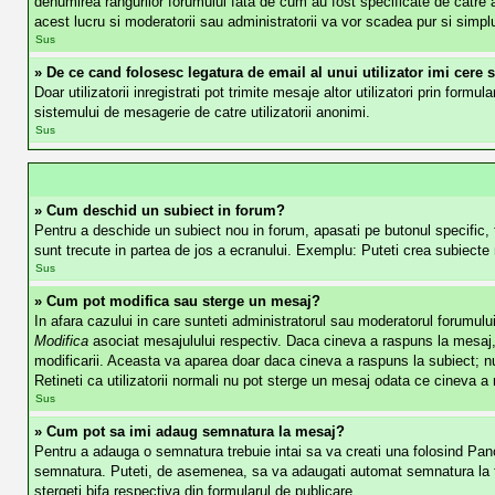
denumirea rangurilor forumului fata de cum au fost specificate de catre a
acest lucru si moderatorii sau administratorii va vor scadea pur si simp
Sus
» De ce cand folosesc legatura de email al unui utilizator imi cere 
Doar utilizatorii inregistrati pot trimite mesaje altor utilizatori prin for
sistemului de mesagerie de catre utilizatorii anonimi.
Sus
» Cum deschid un subiect in forum?
Pentru a deschide un subiect nou in forum, apasati pe butonul specific, fi
sunt trecute in partea de jos a ecranului. Exemplu: Puteti crea subiecte 
Sus
» Cum pot modifica sau sterge un mesaj?
In afara cazului in care sunteti administratorul sau moderatorul forumulu
Modifica
asociat mesajulului respectiv. Daca cineva a raspuns la mesaj, 
modificarii. Aceasta va aparea doar daca cineva a raspuns la subiect; n
Retineti ca utilizatorii normali nu pot sterge un mesaj odata ce cineva a
Sus
» Cum pot sa imi adaug semnatura la mesaj?
Pentru a adauga o semnatura trebuie intai sa va creati una folosind Pano
semnatura. Puteti, de asemenea, sa va adaugati automat semnatura la to
stergeti bifa respectiva din formularul de publicare.