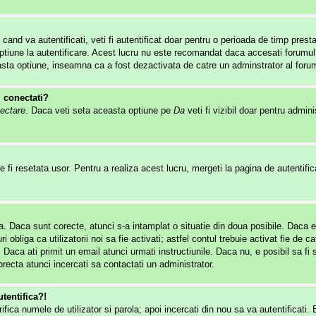
 cand va autentificati, veti fi autentificat doar pentru o perioada de timp pre
tiune la autentificare. Acest lucru nu este recomandat daca accesati forumul de
easta optiune, inseamna ca a fost dezactivata de catre un adminstrator al forum
i conectati?
ectare
. Daca veti seta aceasta optiune pe
Da
veti fi vizibil doar pentru admin
 fi resetata usor. Pentru a realiza acest lucru, mergeti la pagina de autentifica
rola. Daca sunt corecte, atunci s-a intamplat o situatie din doua posibile. Daca 
i obliga ca utilizatorii noi sa fie activati; astfel contul trebuie activat fie d
. Daca ati primit un email atunci urmati instructiunile. Daca nu, e posibil sa f
recta atunci incercati sa contactati un administrator.
tentifica?!
erifica numele de utilizator si parola; apoi incercati din nou sa va autentificati.