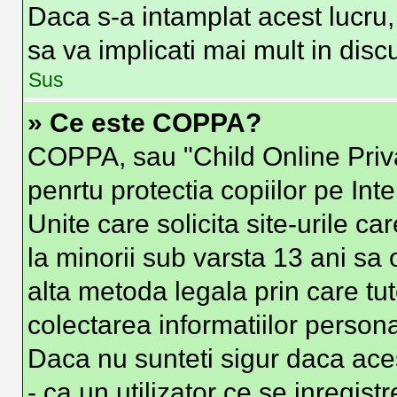
Daca s-a intamplat acest lucru, 
sa va implicati mai mult in discut
Sus
» Ce este COPPA?
COPPA, sau "Child Online Priva
penrtu protectia copiilor pe Int
Unite care solicita site-urile c
la minorii sub varsta 13 ani sa o
alta metoda legala prin care tut
colectarea informatiilor person
Daca nu sunteti sigur daca ace
- ca un utilizator ce se inregist