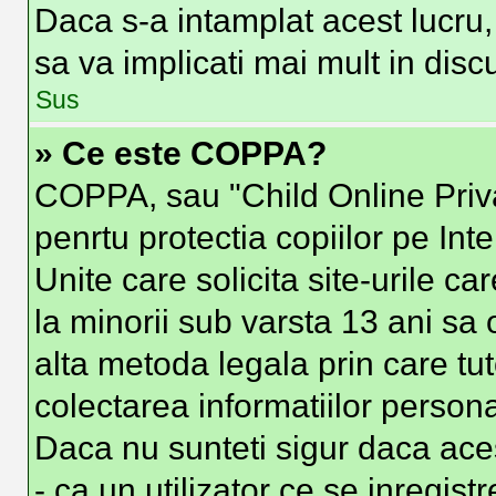
Daca s-a intamplat acest lucru, 
sa va implicati mai mult in discut
Sus
» Ce este COPPA?
COPPA, sau "Child Online Priva
penrtu protectia copiilor pe Int
Unite care solicita site-urile c
la minorii sub varsta 13 ani sa o
alta metoda legala prin care tut
colectarea informatiilor person
Daca nu sunteti sigur daca ace
- ca un utilizator ce se inregist