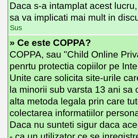
Daca s-a intamplat acest lucru, 
sa va implicati mai mult in discut
Sus
» Ce este COPPA?
COPPA, sau "Child Online Priva
penrtu protectia copiilor pe Int
Unite care solicita site-urile c
la minorii sub varsta 13 ani sa o
alta metoda legala prin care tut
colectarea informatiilor person
Daca nu sunteti sigur daca ace
- ca un utilizator ce se inregist