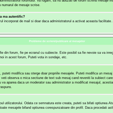
dministratorul forumului. Va rugam, sa nu abuzati de forum scriind mesaje inut
lu numarul de mesaje scrise.
sa ma autentific?
mularul incorporat de mail si doar daca administratorul a activat aceasta facilita
Probleme de scriere/publicare al mesajelor
e din forum, fie pe ecranul cu subiecte. Este posibil sa fie nevoie sa va inregi
noi in acest forum, Puteti vota in sondaje, etc.
i, puteti modifica sau sterge doar propriile mesajele. Puteti modifica un mesa
veti observa o mica sectiune de text sub mesaj cand reveniti la subiect care 
u va aparea daca un moderator sau administrator a modificat mesajul, acestia 
 raspuns.
ul utilizatorului. Odata ce semnatura este creata, puteti sa bifati optiunea
At
ate mesajele bifand optiunea corespunzatoare din profil. Daca procedati astf