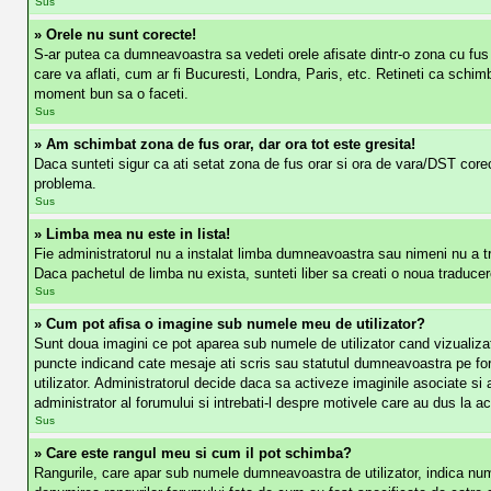
Sus
» Orele nu sunt corecte!
S-ar putea ca dumneavoastra sa vedeti orele afisate dintr-o zona cu fus o
care va aflati, cum ar fi Bucuresti, Londra, Paris, etc. Retineti ca schimba
moment bun sa o faceti.
Sus
» Am schimbat zona de fus orar, dar ora tot este gresita!
Daca sunteti sigur ca ati setat zona de fus orar si ora de vara/DST corec
problema.
Sus
» Limba mea nu este in lista!
Fie administratorul nu a instalat limba dumneavoastra sau nimeni nu a tr
Daca pachetul de limba nu exista, sunteti liber sa creati o noua traducere.
Sus
» Cum pot afisa o imagine sub numele meu de utilizator?
Sunt doua imagini ce pot aparea sub numele de utilizator cand vizualizati
puncte indicand cate mesaje ati scris sau statutul dumneavoastra pe for
utilizator. Administratorul decide daca sa activeze imaginile asociate si a
administrator al forumului si intrebati-l despre motivele care au dus la a
Sus
» Care este rangul meu si cum il pot schimba?
Rangurile, care apar sub numele dumneavoastra de utilizator, indica numar