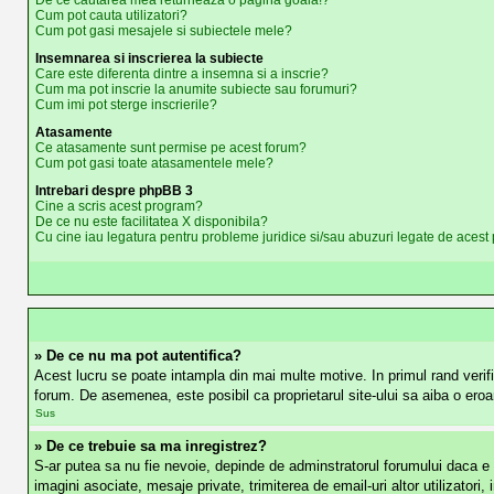
De ce cautarea mea returneaza o pagina goala!?
Cum pot cauta utilizatori?
Cum pot gasi mesajele si subiectele mele?
Insemnarea si inscrierea la subiecte
Care este diferenta dintre a insemna si a inscrie?
Cum ma pot inscrie la anumite subiecte sau forumuri?
Cum imi pot sterge inscrierile?
Atasamente
Ce atasamente sunt permise pe acest forum?
Cum pot gasi toate atasamentele mele?
Intrebari despre phpBB 3
Cine a scris acest program?
De ce nu este facilitatea X disponibila?
Cu cine iau legatura pentru probleme juridice si/sau abuzuri legate de aces
» De ce nu ma pot autentifica?
Acest lucru se poate intampla din mai multe motive. In primul rand verific
forum. De asemenea, este posibil ca proprietarul site-ului sa aiba o eroa
Sus
» De ce trebuie sa ma inregistrez?
S-ar putea sa nu fie nevoie, depinde de adminstratorul forumului daca e ne
imagini asociate, mesaje private, trimiterea de email-uri altor utilizato