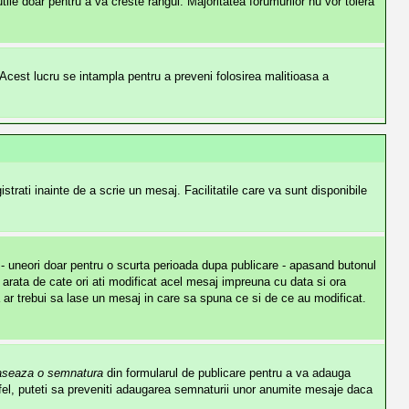
ile doar pentru a va creste rangul. Majoritatea forumurilor nu vor tolera
te. Acest lucru se intampla pentru a preveni folosirea malitioasa a
strati inainte de a scrie un mesaj. Facilitatile care va sunt disponibile
j - uneori doar pentru o scurta perioada dupa publicare - apasand butonul
arata de cate ori ati modificat acel mesaj impreuna cu data si ora
ar trebui sa lase un mesaj in care sa spuna ce si de ce au modificat.
aseaza o semnatura
din formularul de publicare pentru a va adauga
el, puteti sa preveniti adaugarea semnaturii unor anumite mesaje daca