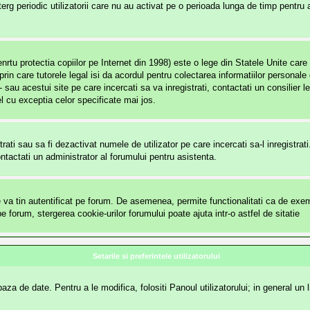
rg periodic utilizatorii care nu au activat pe o perioada lunga de timp pentru
 protectia copiilor pe Internet din 1998) este o lege din Statele Unite care so
 prin care tutorele legal isi da acordul pentru colectarea informatiilor persona
- sau acestui site pe care incercati sa va inregistrati, contactati un consilier 
el cu exceptia celor specificate mai jos.
ntrati sau sa fi dezactivat numele de utilizator pe care incercati sa-l inregistra
Contactati un administrator al forumului pentru asistenta.
va tin autentificat pe forum. De asemenea, permite functionalitati ca de exempl
forum, stergerea cookie-urilor forumului poate ajuta intr-o astfel de sitatie
Setarile si preferintele utilizatorului
za de date. Pentru a le modifica, folositi Panoul utilizatorului; in general un l