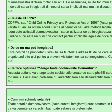
dumneavoastra dintr-un motiv sau altul. De asemenea, multe forumuri ste
incercati sa va inregistrati din nou si sa va implicati mai mult in discutii.
Sus
» Ce este COPPA?
COPPA, sau "Child Online Privacy and Protection Act of 1998" (Actul penrtu
varsta 13 ani sa obtina acordul scris al parintilor sau alta metoda legala
lucru este aplicabil dumneavoastra - ca un utilizator ce se inregistreaza 
juridice si nu este un punct de contact pentru implicatii legale de orice f
Sus
» De ce nu ma pot inregistra?
Este posibil ca proprietarul site-ului sa fi interzis adresa IP de pe care i
proprietarul site-ului pentru a preveni vizitatorii noi sa se inregistreze. 
Sus
» Ce face optiunea “Sterge toate cookie-urile forumului”?
Aceasta optiune va sterge toate cookie-urile create de catre phpBB care 
forumului. Daca aveti probleme cu autentificarea sau dezautentificarea pe 
Sus
» Cum imi schimb setarile?
Toate setarile dumneavoastra (daca sunteti inregistrat) sunt pastrate in ba
va va permite sa va schimbati toate setarile si preferintele.