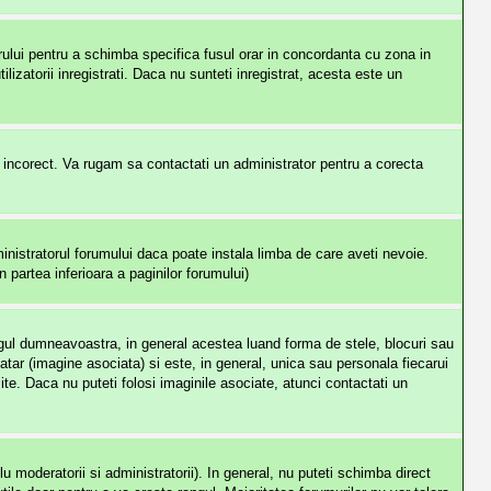
orului pentru a schimba specifica fusul orar in concordanta cu zona in
ilizatorii inregistrati. Daca nu sunteti inregistrat, acesta este un
e incorect. Va rugam sa contactati un administrator pentru a corecta
nistratorul forumului daca poate instala limba de care aveti nevoie.
n partea inferioara a paginilor forumului)
angul dumneavoastra, in general acestea luand forma de stele, blocuri sau
r (imagine asociata) si este, in general, unica sau personala fiecarui
site. Daca nu puteti folosi imaginile asociate, atunci contactati un
 moderatorii si administratorii). In general, nu puteti schimba direct