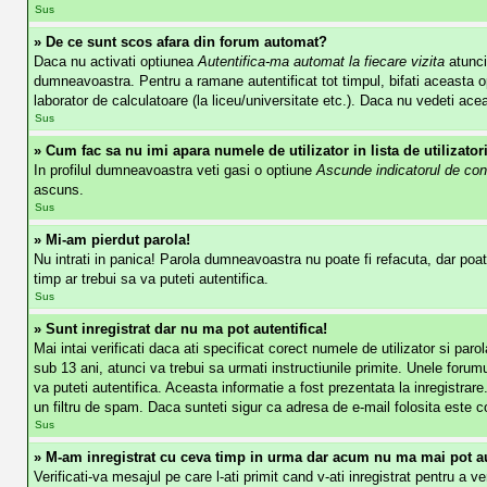
Sus
» De ce sunt scos afara din forum automat?
Daca nu activati optiunea
Autentifica-ma automat la fiecare vizita
atunci
dumneavoastra. Pentru a ramane autentificat tot timpul, bifati aceasta op
laborator de calculatoare (la liceu/universitate etc.). Daca nu vedeti ac
Sus
» Cum fac sa nu imi apara numele de utilizator in lista de utilizator
In profilul dumneavoastra veti gasi o optiune
Ascunde indicatorul de con
ascuns.
Sus
» Mi-am pierdut parola!
Nu intrati in panica! Parola dumneavoastra nu poate fi refacuta, dar poate
timp ar trebui sa va puteti autentifica.
Sus
» Sunt inregistrat dar nu ma pot autentifica!
Mai intai verificati daca ati specificat corect numele de utilizator si pa
sub 13 ani, atunci va trebui sa urmati instructiunile primite. Unele forumur
va puteti autentifica. Aceasta informatie a fost prezentata la inregistrare
un filtru de spam. Daca sunteti sigur ca adresa de e-mail folosita este co
Sus
» M-am inregistrat cu ceva timp in urma dar acum nu ma mai pot au
Verificati-va mesajul pe care l-ati primit cand v-ati inregistrat pentru a v