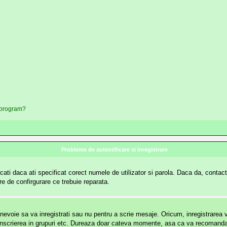
t program?
Probleme de autentificare si inregistrare
ati daca ati specificat corect numele de utilizator si parola. Daca da, contactat
re de confirgurare ce trebuie reparata.
voie sa va inregistrati sau nu pentru a scrie mesaje. Oricum, inregistrarea va 
ri, inscrierea in grupuri etc. Dureaza doar cateva momente, asa ca va recomanda