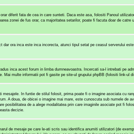
rar diferit fata de cea in care sunteti. Daca este asa, folositi Panoul utilizat
rea zonei de fus orar, ca majoritatea setarilor, poate fi facuta doar de catre ut
t dar ora inca este inca incorecta, atunci tipul setat pe ceasul serverului est
adus inca acest forum in limba dumneavoastra. Incercati sa-l intrebati pe admi
 Mai multe informatii pot fi gasite pe site-ul grupului phpBB (folositi link-ul di
 mesajele. In funtie de stilul folosit, prima poate fi o imagine asociata cu r
um. A doua, de obicei o imagine mai mare, este cunoscuta sub numele de avata
re posibilitatea de a alege modalitatea prin care imaginile asociate pot fi folo
ceasta decizie.
ul de mesaje pe care le-ati scris sau identifica anumiti utilizatori (de exemplu