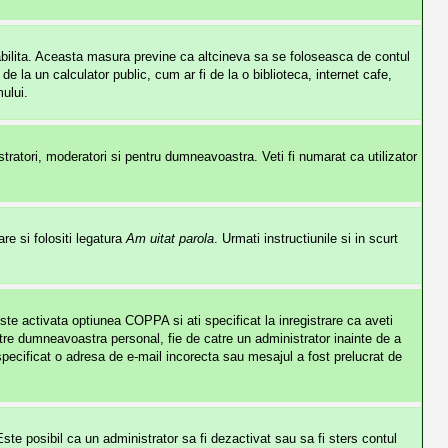
stabilita. Aceasta masura previne ca altcineva sa se foloseasca de contul
 la un calculator public, cum ar fi de la o biblioteca, internet cafe,
ului.
istratori, moderatori si pentru dumneavoastra. Veti fi numarat ca utilizator
re si folositi legatura
Am uitat parola
. Urmati instructiunile si in scurt
este activata optiunea COPPA si ati specificat la inregistrare ca aveti
e catre dumneavoastra personal, fie de catre un administrator inainte de a
i specificat o adresa de e-mail incorecta sau mesajul a fost prelucrat de
 Este posibil ca un administrator sa fi dezactivat sau sa fi sters contul