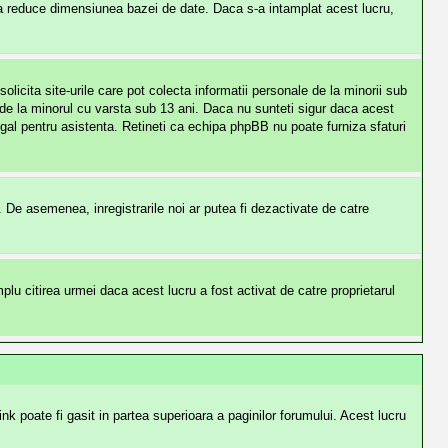
 a reduce dimensiunea bazei de date. Daca s-a intamplat acest lucru,
licita site-urile care pot colecta informatii personale de la minorii sub
le de la minorul cu varsta sub 13 ani. Daca nu sunteti sigur daca acest
legal pentru asistenta. Retineti ca echipa phpBB nu poate furniza sfaturi
ti. De asemenea, inregistrarile noi ar putea fi dezactivate de catre
u citirea urmei daca acest lucru a fost activat de catre proprietarul
ink poate fi gasit in partea superioara a paginilor forumului. Acest lucru