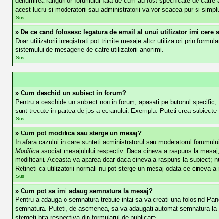
denumirea rangurilor forumului fata de cum au fost specificate de catre a
acest lucru si moderatorii sau administratorii va vor scadea pur si simp
Sus
» De ce cand folosesc legatura de email al unui utilizator imi cere 
Doar utilizatorii inregistrati pot trimite mesaje altor utilizatori prin for
sistemului de mesagerie de catre utilizatorii anonimi.
Sus
» Cum deschid un subiect in forum?
Pentru a deschide un subiect nou in forum, apasati pe butonul specific, fi
sunt trecute in partea de jos a ecranului. Exemplu: Puteti crea subiecte 
Sus
» Cum pot modifica sau sterge un mesaj?
In afara cazului in care sunteti administratorul sau moderatorul forumulu
Modifica
asociat mesajulului respectiv. Daca cineva a raspuns la mesaj, 
modificarii. Aceasta va aparea doar daca cineva a raspuns la subiect; n
Retineti ca utilizatorii normali nu pot sterge un mesaj odata ce cineva a
Sus
» Cum pot sa imi adaug semnatura la mesaj?
Pentru a adauga o semnatura trebuie intai sa va creati una folosind Pano
semnatura. Puteti, de asemenea, sa va adaugati automat semnatura la to
stergeti bifa respectiva din formularul de publicare.