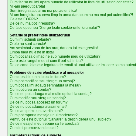
Cum fac sa nu imi apara numele de utilizator in lista de utilizatori conectati?
Mi-am pierdut parola!
Sunt inregistrat dar nu ma pot autentifica!
M-am inregistrat cu ceva timp in urma dar acum nu ma mai pot autentifica?!
Ce este COPPA?
De ce nu ma pot inregistra?
Ce face optiunea “Sterge toate cookie-urile forumului”?
Setarile si preferintele utilizatorului
Cum imi schimb setarile?
Orele nu sunt corecte!
Am schimbat zona de fus orar, dar ora tot este gresita!
Limba mea nu este in lista!
Cum pot afisa o imagine sub numele meu de utilizator?
Care este rangul meu si cum il pot schimba?
De ce cand folosesc legatura de email al unui utilizator imi cere sa ma autent
Probleme de scriere/publicare al mesajelor
Cum deschid un subiect in forum?
Cum pot modifica sau sterge un mesaj?
Cum pot sa imi adaug semnatura la mesaj?
Cum pot crea un sondaj?
De ce nu pot adauga mai multe optiuni la sondaj?
Cum modific sau sterg un sondaj?
De ce nu pot sa accesez un forum?
De ce nu pot adauga atasamente?
De ce am primit un avertisment?
Cum pot raporta mesaje unui moderator?
Pentru ce este butonul "Salvare" la deschiderea unui subiect?
De ce mesajul meu trebuie sa fie aprobat?
Cum imi promovez subiectul?
Formatari si tipuri de subiecte