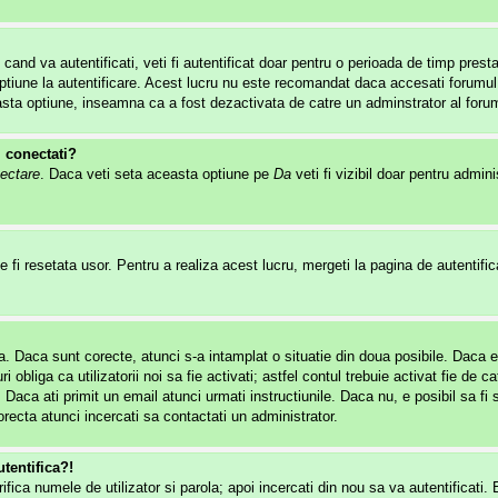
 cand va autentificati, veti fi autentificat doar pentru o perioada de timp pre
tiune la autentificare. Acest lucru nu este recomandat daca accesati forumul de
easta optiune, inseamna ca a fost dezactivata de catre un adminstrator al forum
i conectati?
ectare
. Daca veti seta aceasta optiune pe
Da
veti fi vizibil doar pentru admin
 fi resetata usor. Pentru a realiza acest lucru, mergeti la pagina de autentifica
rola. Daca sunt corecte, atunci s-a intamplat o situatie din doua posibile. Daca 
i obliga ca utilizatorii noi sa fie activati; astfel contul trebuie activat fie d
. Daca ati primit un email atunci urmati instructiunile. Daca nu, e posibil sa f
recta atunci incercati sa contactati un administrator.
tentifica?!
erifica numele de utilizator si parola; apoi incercati din nou sa va autentificati.