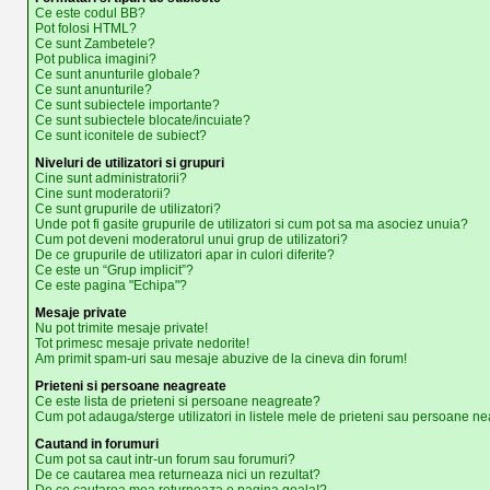
Ce este codul BB?
Pot folosi HTML?
Ce sunt Zambetele?
Pot publica imagini?
Ce sunt anunturile globale?
Ce sunt anunturile?
Ce sunt subiectele importante?
Ce sunt subiectele blocate/incuiate?
Ce sunt iconitele de subiect?
Niveluri de utilizatori si grupuri
Cine sunt administratorii?
Cine sunt moderatorii?
Ce sunt grupurile de utilizatori?
Unde pot fi gasite grupurile de utilizatori si cum pot sa ma asociez unuia?
Cum pot deveni moderatorul unui grup de utilizatori?
De ce grupurile de utilizatori apar in culori diferite?
Ce este un “Grup implicit”?
Ce este pagina "Echipa"?
Mesaje private
Nu pot trimite mesaje private!
Tot primesc mesaje private nedorite!
Am primit spam-uri sau mesaje abuzive de la cineva din forum!
Prieteni si persoane neagreate
Ce este lista de prieteni si persoane neagreate?
Cum pot adauga/sterge utilizatori in listele mele de prieteni sau persoane n
Cautand in forumuri
Cum pot sa caut intr-un forum sau forumuri?
De ce cautarea mea returneaza nici un rezultat?