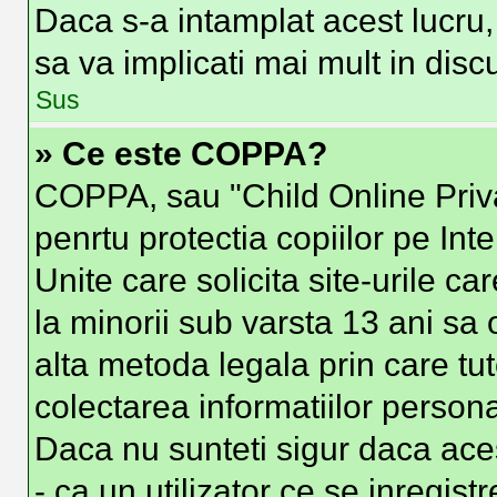
Daca s-a intamplat acest lucru, 
sa va implicati mai mult in discut
Sus
» Ce este COPPA?
COPPA, sau "Child Online Priva
penrtu protectia copiilor pe Int
Unite care solicita site-urile c
la minorii sub varsta 13 ani sa o
alta metoda legala prin care tut
colectarea informatiilor person
Daca nu sunteti sigur daca ace
- ca un utilizator ce se inregist