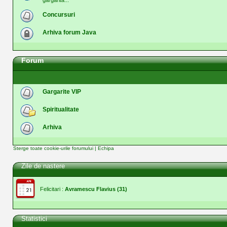
gargarita...
Concursuri
Arhiva forum Java
Forum
Gargarite VIP
Spiritualitate
Arhiva
Sterge toate cookie-urile forumului
|
Echipa
Zile de nastere
Felicitari :
Avramescu Flavius
(31)
Statistici