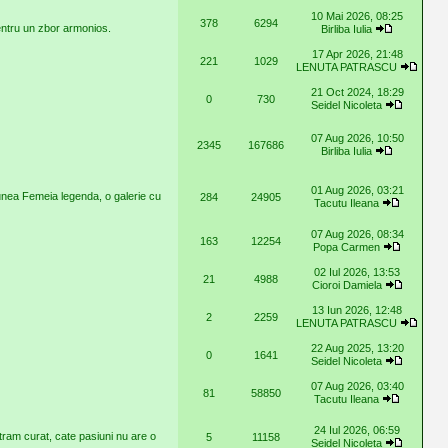
10 Mai 2026, 08:25
378
6294
pentru un zbor armonios.
Birliba Iulia
17 Apr 2026, 21:48
221
1029
LENUTA PATRASCU
21 Oct 2024, 18:29
0
730
Seidel Nicoleta
07 Aug 2026, 10:50
2345
167686
Birliba Iulia
01 Aug 2026, 03:21
unea Femeia legenda, o galerie cu
284
24905
Tacutu Ileana
07 Aug 2026, 08:34
163
12254
Popa Carmen
02 Iul 2026, 13:53
21
4988
Cioroi Damiela
13 Iun 2026, 12:48
2
2259
LENUTA PATRASCU
22 Aug 2025, 13:20
0
1641
Seidel Nicoleta
07 Aug 2026, 03:40
81
58850
Tacutu Ileana
24 Iul 2026, 06:59
stram curat, cate pasiuni nu are o
5
11158
Seidel Nicoleta