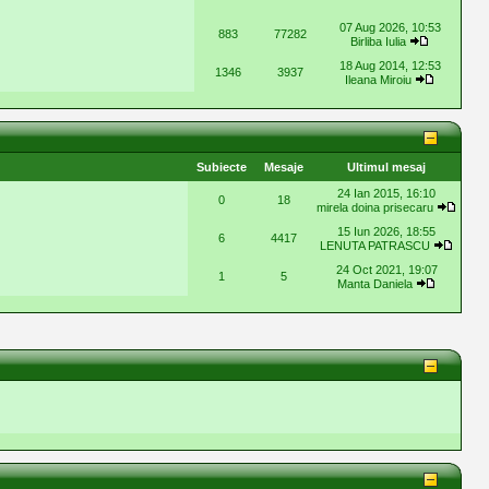
07 Aug 2026, 10:53
883
77282
Birliba Iulia
18 Aug 2014, 12:53
1346
3937
Ileana Miroiu
Subiecte
Mesaje
Ultimul mesaj
24 Ian 2015, 16:10
0
18
mirela doina prisecaru
15 Iun 2026, 18:55
6
4417
LENUTA PATRASCU
24 Oct 2021, 19:07
1
5
Manta Daniela