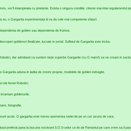
os, vei fi intampinata cu prietenie. Exista o singura conditie: citeste mai intai regulamentul 
 nu, o Gargarita experimentata iti va da cele mai competente sfaturi.
re dependenta de goblen sau dependenta de frumos.
escoperi goblenuri finalizate, lucrate in serial. Sufletul de Gargarita este inclus.
Robotici, dar admitand ca suntem niste superbe Gargarite (cu G mare!) sa ne cream in secti
 Gargarita aduna in ladita de zestre proprie, modelele de goblen indragite.
si ele femei Robotici.
e inramam goblenurile.
ioare, fotografie.
eu sunt acolo. O gargarita este mereu asemenea stelei de pe un cer azuriu de vara.
malutul preferat pana la bucuria rezolvarii S.O.S-urilor ce tin de Pamantul pe care vrem sa il pa