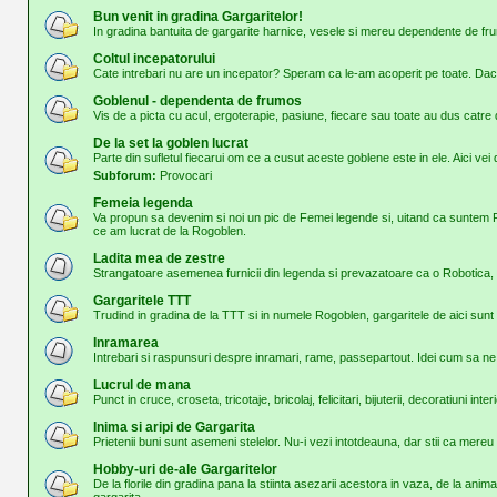
Bun venit in gradina Gargaritelor!
In gradina bantuita de gargarite harnice, vesele si mereu dependente de frum
Coltul incepatorului
Cate intrebari nu are un incepator? Speram ca le-am acoperit pe toate. Daca
Goblenul - dependenta de frumos
Vis de a picta cu acul, ergoterapie, pasiune, fiecare sau toate au dus cat
De la set la goblen lucrat
Parte din sufletul fiecarui om ce a cusut aceste goblene este in ele. Aici vei d
Subforum:
Provocari
Femeia legenda
Va propun sa devenim si noi un pic de Femei legende si, uitand ca suntem 
ce am lucrat de la Rogoblen.
Ladita mea de zestre
Strangatoare asemenea furnicii din legenda si prevazatoare ca o Robotica, o
Gargaritele TTT
Trudind in gradina de la TTT si in numele Rogoblen, gargaritele de aici sunt 
Inramarea
Intrebari si raspunsuri despre inramari, rame, passepartout. Idei cum sa n
Lucrul de mana
Punct in cruce, croseta, tricotaje, bricolaj, felicitari, bijuterii, decoratiuni inter
Inima si aripi de Gargarita
Prietenii buni sunt asemeni stelelor. Nu-i vezi intotdeauna, dar stii ca mer
Hobby-uri de-ale Gargaritelor
De la florile din gradina pana la stiinta asezarii acestora in vaza, de la ani