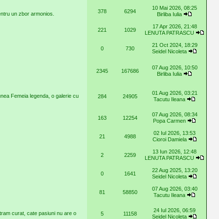
10 Mai 2026, 08:25
378
6294
pentru un zbor armonios.
Birliba Iulia
17 Apr 2026, 21:48
221
1029
LENUTA PATRASCU
21 Oct 2024, 18:29
0
730
Seidel Nicoleta
07 Aug 2026, 10:50
2345
167686
Birliba Iulia
01 Aug 2026, 03:21
unea Femeia legenda, o galerie cu
284
24905
Tacutu Ileana
07 Aug 2026, 08:34
163
12254
Popa Carmen
02 Iul 2026, 13:53
21
4988
Cioroi Damiela
13 Iun 2026, 12:48
2
2259
LENUTA PATRASCU
22 Aug 2025, 13:20
0
1641
Seidel Nicoleta
07 Aug 2026, 03:40
81
58850
Tacutu Ileana
24 Iul 2026, 06:59
stram curat, cate pasiuni nu are o
5
11158
Seidel Nicoleta