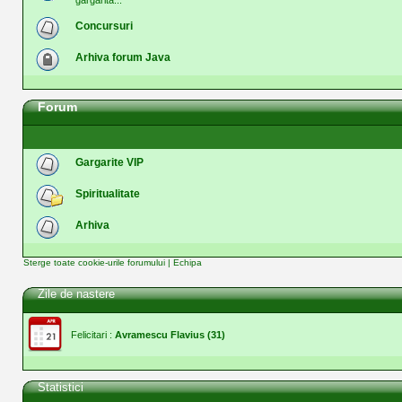
gargarita...
Concursuri
Arhiva forum Java
Forum
Gargarite VIP
Spiritualitate
Arhiva
Sterge toate cookie-urile forumului
|
Echipa
Zile de nastere
Felicitari :
Avramescu Flavius
(31)
Statistici