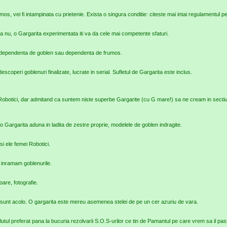
os, vei fi intampinata cu prietenie. Exista o singura conditie: citeste mai intai regulamentul 
 nu, o Gargarita experimentata iti va da cele mai competente sfaturi.
re dependenta de goblen sau dependenta de frumos.
escoperi goblenuri finalizate, lucrate in serial. Sufletul de Gargarita este inclus.
Robotici, dar admitand ca suntem niste superbe Gargarite (cu G mare!) sa ne cream in secti
 Gargarita aduna in ladita de zestre proprie, modelele de goblen indragite.
si ele femei Robotici.
e inramam goblenurile.
ioare, fotografie.
eu sunt acolo. O gargarita este mereu asemenea stelei de pe un cer azuriu de vara.
malutul preferat pana la bucuria rezolvarii S.O.S-urilor ce tin de Pamantul pe care vrem sa il pa