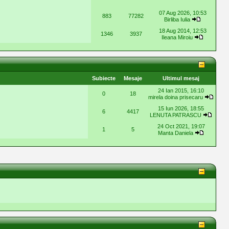
07 Aug 2026, 10:53
883
77282
Birliba Iulia
18 Aug 2014, 12:53
1346
3937
Ileana Miroiu
Subiecte
Mesaje
Ultimul mesaj
24 Ian 2015, 16:10
0
18
mirela doina prisecaru
15 Iun 2026, 18:55
6
4417
LENUTA PATRASCU
24 Oct 2021, 19:07
1
5
Manta Daniela