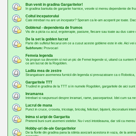
Bun venit in gradina Gargaritelor!
In gradina bantuita de gargarite harnice, vesele si mereu dependente de frum
Coltul incepatorului
Cate intrebari nu are un incepator? Speram ca le-am acoperit pe toate. Daca
Goblenul - dependenta de frumos
Vis de a picta cu acul, ergoterapie, pasiune, fiecare sau toate au dus cat
De la set la goblen lucrat
Parte din sufletul fiecarui om ce a cusut aceste goblene este in ele. Aici vei d
Subforum:
Provocari
Femeia legenda
Va propun sa devenim si noi un pic de Femei legende si, uitand ca suntem 
ce am lucrat de la Rogoblen.
Ladita mea de zestre
Strangatoare asemenea furnicii din legenda si prevazatoare ca o Robotica, o
Gargaritele TTT
Trudind in gradina de la TTT si in numele Rogoblen, gargaritele de aici sunt 
Inramarea
Intrebari si raspunsuri despre inramari, rame, passepartout. Idei cum sa n
Lucrul de mana
Punct in cruce, croseta, tricotaje, bricolaj, felicitari, bijuterii, decoratiuni inter
Inima si aripi de Gargarita
Prietenii buni sunt asemeni stelelor. Nu-i vezi intotdeauna, dar stii ca mer
Hobby-uri de-ale Gargaritelor
De la florile din gradina pana la stiinta asezarii acestora in vaza, de la ani