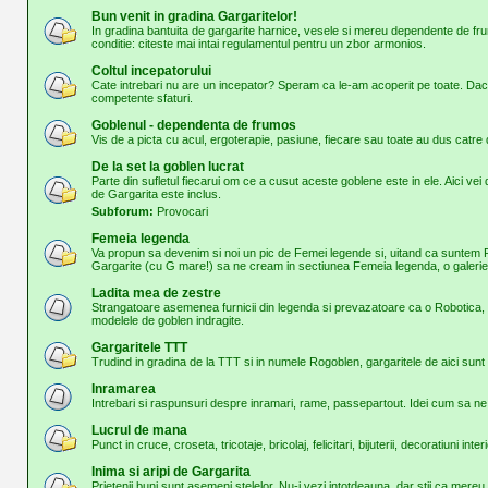
Bun venit in gradina Gargaritelor!
In gradina bantuita de gargarite harnice, vesele si mereu dependente de frum
conditie: citeste mai intai regulamentul pentru un zbor armonios.
Coltul incepatorului
Cate intrebari nu are un incepator? Speram ca le-am acoperit pe toate. Daca
competente sfaturi.
Goblenul - dependenta de frumos
Vis de a picta cu acul, ergoterapie, pasiune, fiecare sau toate au dus cat
De la set la goblen lucrat
Parte din sufletul fiecarui om ce a cusut aceste goblene este in ele. Aici vei d
de Gargarita este inclus.
Subforum:
Provocari
Femeia legenda
Va propun sa devenim si noi un pic de Femei legende si, uitand ca suntem 
Gargarite (cu G mare!) sa ne cream in sectiunea Femeia legenda, o galerie
Ladita mea de zestre
Strangatoare asemenea furnicii din legenda si prevazatoare ca o Robotica, o
modelele de goblen indragite.
Gargaritele TTT
Trudind in gradina de la TTT si in numele Rogoblen, gargaritele de aici sunt 
Inramarea
Intrebari si raspunsuri despre inramari, rame, passepartout. Idei cum sa n
Lucrul de mana
Punct in cruce, croseta, tricotaje, bricolaj, felicitari, bijuterii, decoratiuni inter
Inima si aripi de Gargarita
Prietenii buni sunt asemeni stelelor. Nu-i vezi intotdeauna, dar stii ca mer