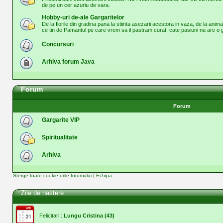
de pe un cer azuriu de vara.
Hobby-uri de-ale Gargaritelor
De la florile din gradina pana la stiinta asezarii acestora in vaza, de la anima
ce tin de Pamantul pe care vrem sa il pastram curat, cate pasiuni nu are o g
Concursuri
Arhiva forum Java
Forum
Forum
Gargarite VIP
Spiritualitate
Arhiva
Sterge toate cookie-urile forumului
|
Echipa
Zile de nastere
Felicitari :
Lungu Cristina
(43)