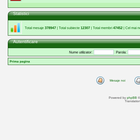
Statistici
Total mesaje
378947
| Total subiecte
12307
| Total membri
47452
| Cel mai 
Autentificare
Nume utilizator:
Parola:
Prima pagina
Mesaje noi
Powered by
phpBB
©
Translatio