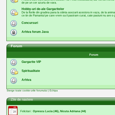
de pe un cer azuriu de vara.
Hobby-uri de-ale Gargaritelor
De la florile din gradina pana la stiinta asezarii acestora in vaza, de la anima
ce tin de Pamantul pe care vrem sa il pastram curat, cate pasiuni nu are o g
Concursuri
Arhiva forum Java
Forum
Forum
Gargarite VIP
Spiritualitate
Arhiva
Sterge toate cookie-urile forumului
|
Echipa
Zile de nastere
Felicitari :
Oprescu Lucia
(46),
Nicuta Adriana
(44)