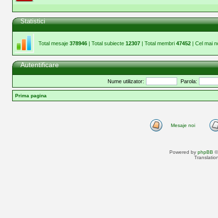
Statistici
Total mesaje
378946
| Total subiecte
12307
| Total membri
47452
| Cel mai 
Autentificare
Nume utilizator:
Parola:
Prima pagina
Mesaje noi
Powered by
phpBB
©
Translatio