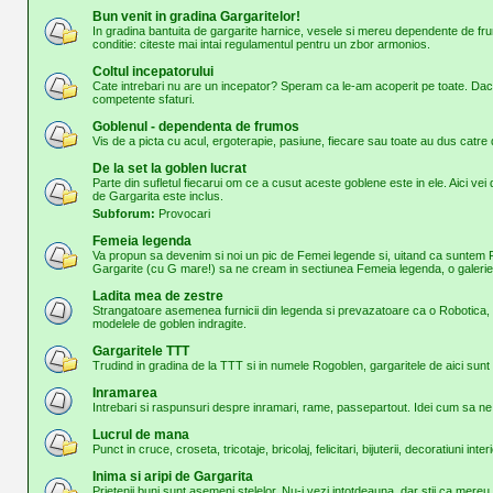
Bun venit in gradina Gargaritelor!
In gradina bantuita de gargarite harnice, vesele si mereu dependente de frum
conditie: citeste mai intai regulamentul pentru un zbor armonios.
Coltul incepatorului
Cate intrebari nu are un incepator? Speram ca le-am acoperit pe toate. Daca
competente sfaturi.
Goblenul - dependenta de frumos
Vis de a picta cu acul, ergoterapie, pasiune, fiecare sau toate au dus cat
De la set la goblen lucrat
Parte din sufletul fiecarui om ce a cusut aceste goblene este in ele. Aici vei d
de Gargarita este inclus.
Subforum:
Provocari
Femeia legenda
Va propun sa devenim si noi un pic de Femei legende si, uitand ca suntem 
Gargarite (cu G mare!) sa ne cream in sectiunea Femeia legenda, o galerie
Ladita mea de zestre
Strangatoare asemenea furnicii din legenda si prevazatoare ca o Robotica, o
modelele de goblen indragite.
Gargaritele TTT
Trudind in gradina de la TTT si in numele Rogoblen, gargaritele de aici sunt 
Inramarea
Intrebari si raspunsuri despre inramari, rame, passepartout. Idei cum sa n
Lucrul de mana
Punct in cruce, croseta, tricotaje, bricolaj, felicitari, bijuterii, decoratiuni inter
Inima si aripi de Gargarita
Prietenii buni sunt asemeni stelelor. Nu-i vezi intotdeauna, dar stii ca mer