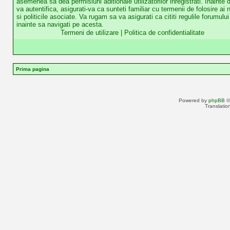
asemenea sa dea permisiuni aditionale utilizatorilor inregistrati. Inainte 
va autentifica, asigurati-va ca sunteti familiar cu termenii de folosire ai n
si politicile asociate. Va rugam sa va asigurati ca cititi regulile forumului
inainte sa navigati pe acesta.
Termeni de utilizare
|
Politica de confidentialitate
Prima pagina
Powered by
phpBB
©
Translatio