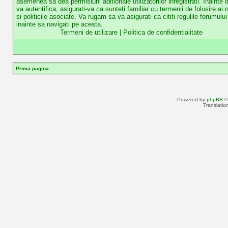
asemenea sa dea permisiuni aditionale utilizatorilor inregistrati. Inainte 
va autentifica, asigurati-va ca sunteti familiar cu termenii de folosire ai n
si politicile asociate. Va rugam sa va asigurati ca cititi regulile forumului
inainte sa navigati pe acesta.
Termeni de utilizare
|
Politica de confidentialitate
Prima pagina
Powered by
phpBB
©
Translatio