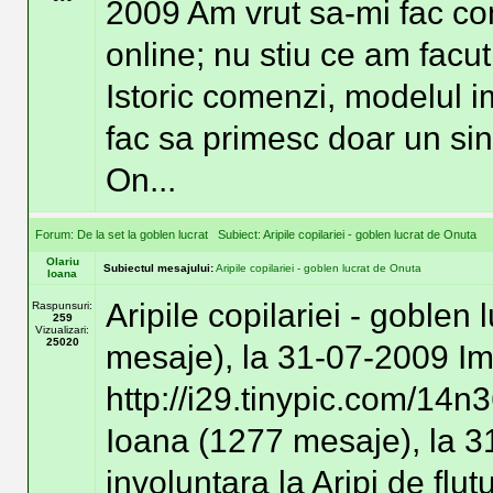
2009 Am vrut sa-mi fac co
online; nu stiu ce am facu
Istoric comenzi, modelul i
fac sa primesc doar un si
On...
Forum:
De la set la goblen lucrat
Subiect:
Aripile copilariei - goblen lucrat de Onuta
Olariu
Subiectul mesajului:
Aripile copilariei - goblen lucrat de Onuta
Ioana
Aripile copilariei - goblen
Raspunsuri:
259
Vizualizari:
25020
mesaje), la 31-07-2009 Im
http://i29.tinypic.com/14n
Ioana (1277 mesaje), la 3
involuntara la Aripi de flut