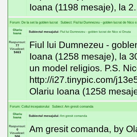
Ioana (1198 mesaje), la 2..
Forum:
De la set la goblen lucrat
Subiect:
Fiul lui Dumnezeu - goblen lucrat de Nico 
Olariu
Subiectul mesajului:
Fiul lui Dumnezeu - goblen lucrat de Nico si Onuta
Ioana
Fiul lui Dumnezeu - goblen
Raspunsuri:
77
Vizualizari:
9463
Ioana (1258 mesaje), la 3
un model religios. P.S. Nic
http://i27.tinypic.com/j13
Olariu Ioana (1258 mesaje),
Forum:
Coltul incepatorului
Subiect:
Am gresit comanda
Olariu
Subiectul mesajului:
Am gresit comanda
Ioana
Am gresit comanda, by Ola
Raspunsuri:
0
Vizualizari:
506