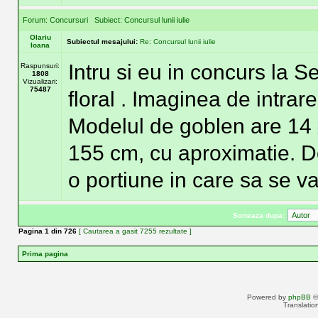
Forum:
Concursuri
Subiect:
Concursul lunii iulie
Olariu
Subiectul mesajului:
Re: Concursul lunii iulie
Ioana
Intru si eu in concurs la 
Raspunsuri:
1808
Vizualizari:
75487
floral . Imaginea de intrare
Modelul de goblen are 14 
155 cm, cu aproximatie. D
o portiune in care sa se va
Sorteaza dupa:
Pagina
1
din
726
[ Cautarea a gasit 7255 rezultate ]
Prima pagina
Powered by
phpBB
©
Translatio