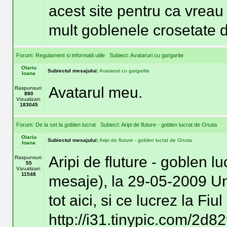
acest site pentru ca vreau 
mult goblenele crosetate de
Forum:
Regulament si informatii utile
Subiect:
Avataruri cu gargarite
Olariu
Subiectul mesajului:
Avataruri cu gargarite
Ioana
Avatarul meu.
Raspunsuri:
880
Vizualizari:
183045
Forum:
De la set la goblen lucrat
Subiect:
Aripi de fluture - goblen lucrat de Onuta
Olariu
Subiectul mesajului:
Aripi de fluture - goblen lucrat de Onuta
Ioana
Aripi de fluture - goblen 
Raspunsuri:
55
Vizualizari:
11548
mesaje), la 29-05-2009 Un 
tot aici, si ce lucrez la Fi
http://i31.tinypic.com/2d8