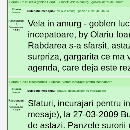
Forum:
De la set la goblen lucrat
Subiect:
Vela in amurg - goblen lucrat de Onuta
Olariu
Subiectul mesajului:
Vela in amurg - goblen lucrat de Onuta
Ioana
Vela in amurg - goblen luc
Raspunsuri:
5
Vizualizari:
1681
incepatoare, by Olariu Io
Rabdarea s-a sfarsit, asta
surpriza, gargarita ce ma v
agenda, care deja este reze
Forum:
Coltul incepatorului
Subiect:
Sfaturi, incurajari pentru incepatoare
Olariu
Subiectul mesajului:
Sfaturi, incurajari pentru incepatoare
Ioana
Sfaturi, incurajari pentru
Raspunsuri:
0
Vizualizari:
1397
mesaje), la 27-03-2009 Bu
de astazi. Panzele surorii