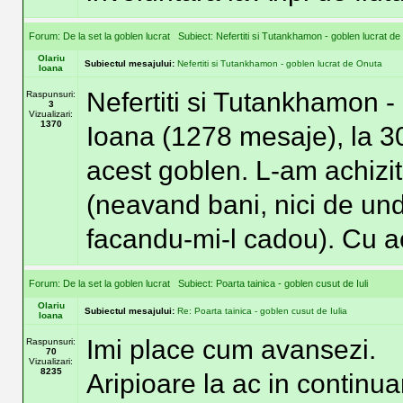
Forum:
De la set la goblen lucrat
Subiect:
Nefertiti si Tutankhamon - goblen lucrat d
Olariu
Subiectul mesajului:
Nefertiti si Tutankhamon - goblen lucrat de Onuta
Ioana
Nefertiti si Tutankhamon -
Raspunsuri:
3
Vizualizari:
1370
Ioana (1278 mesaje), la 3
acest goblen. L-am achizit
(neavand bani, nici de und
facandu-mi-l cadou). Cu ac
Forum:
De la set la goblen lucrat
Subiect:
Poarta tainica - goblen cusut de Iuli
Olariu
Subiectul mesajului:
Re: Poarta tainica - goblen cusut de Iulia
Ioana
Imi place cum avansezi.
Raspunsuri:
70
Vizualizari:
8235
Aripioare la ac in continua