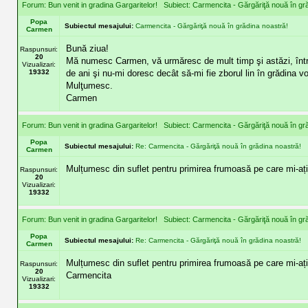
Forum:
Bun venit in gradina Gargaritelor!
Subiect:
Carmencita - Gărgăriţă nouă în gr
Popa
Subiectul mesajului:
Carmencita - Gărgăriţă nouă în grădina noastră!
Carmen
Bună ziua!
Raspunsuri:
20
Mă numesc Carmen, vă urmăresc de mult timp şi astăzi, într-u
Vizualizari:
19332
de ani şi nu-mi doresc decât să-mi fie zborul lin în grădina 
Mulţumesc.
Carmen
Forum:
Bun venit in gradina Gargaritelor!
Subiect:
Carmencita - Gărgăriţă nouă în gr
Popa
Subiectul mesajului:
Re: Carmencita - Gărgăriţă nouă în grădina noastră!
Carmen
Mulțumesc din suflet pentru primirea frumoasă pe care mi-ați
Raspunsuri:
20
Vizualizari:
19332
Forum:
Bun venit in gradina Gargaritelor!
Subiect:
Carmencita - Gărgăriţă nouă în gr
Popa
Subiectul mesajului:
Re: Carmencita - Gărgăriţă nouă în grădina noastră!
Carmen
Mulțumesc din suflet pentru primirea frumoasă pe care mi-aț
Raspunsuri:
20
Carmencita
Vizualizari:
19332