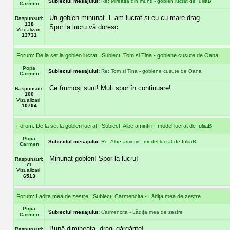
Subiectul mesajului:
Re: Mireasa din munti - goblen lucrat de IuliiaB
Carmen
Un goblen minunat. L-am lucrat și eu cu mare drag.
Raspunsuri:
138
Spor la lucru vă doresc.
Vizualizari:
13731
Forum:
De la set la goblen lucrat
Subiect:
Tom si Tina - goblene cusute de Oana
Popa
Subiectul mesajului:
Re: Tom si Tina - goblene cusute de Oana
Carmen
Ce frumoși sunt! Mult spor în continuare!
Raspunsuri:
100
Vizualizari:
10794
Forum:
De la set la goblen lucrat
Subiect:
Albe amintiri - model lucrat de IuliiaB
Popa
Subiectul mesajului:
Re: Albe amintiri - model lucrat de IuliiaB
Carmen
Minunat goblen! Spor la lucru!
Raspunsuri:
71
Vizualizari:
6513
Forum:
Ladita mea de zestre
Subiect:
Carmencita - Lădiţa mea de zestre
Popa
Subiectul mesajului:
Carmencita - Lădiţa mea de zestre
Carmen
Bună dimineaţa, dragi gărgăriţe!
Raspunsuri: