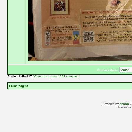
Sorteaza dupa:
Pagina
1
din
127
[ Cautarea a gasit 1262 rezultate ]
Prima pagina
Powered by
phpBB
©
Translatio