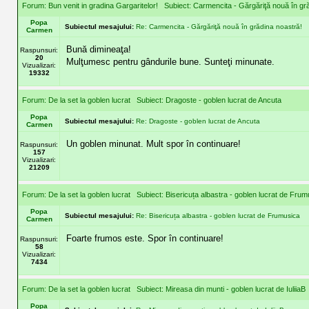
Forum:
Bun venit in gradina Gargaritelor!
Subiect:
Carmencita - Gărgăriţă nouă în gr
Popa
Subiectul mesajului:
Re: Carmencita - Gărgăriţă nouă în grădina noastră!
Carmen
Bună dimineaţa!
Raspunsuri:
20
Mulţumesc pentru gândurile bune. Sunteţi minunate.
Vizualizari:
19332
Forum:
De la set la goblen lucrat
Subiect:
Dragoste - goblen lucrat de Ancuta
Popa
Subiectul mesajului:
Re: Dragoste - goblen lucrat de Ancuta
Carmen
Un goblen minunat. Mult spor în continuare!
Raspunsuri:
157
Vizualizari:
21209
Forum:
De la set la goblen lucrat
Subiect:
Bisericuța albastra - goblen lucrat de Frum
Popa
Subiectul mesajului:
Re: Bisericuța albastra - goblen lucrat de Frumusica
Carmen
Foarte frumos este. Spor în continuare!
Raspunsuri:
58
Vizualizari:
7434
Forum:
De la set la goblen lucrat
Subiect:
Mireasa din munti - goblen lucrat de IuliiaB
Popa