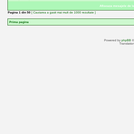
Afiseaza mesajele de la
Pagina
1
din
50
[ Cautarea a gasit mai mult de 1000 rezultate ]
Prima pagina
Powered by
phpBB
©
Translatio