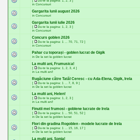
[
Du-te la pagina:
1
,
2
,
3
]
in
Concursuri
Gargarita lunii august 2026
in
Concursuri
Gargarita lunii iulie 2026
[
Du-te la pagina:
1
,
2
,
3
]
in
Concursuri
Concurs goblen 2026
[
Du-te la pagina:
1
...
70
,
71
,
72
]
in
Concursuri
Pahar cu toporași - goblen lucrat de Gigik
in
De la set la goblen lucrat
La multi ani, Frumusica!
[
Du-te la pagina:
1
,
2
,
3
,
4
]
in
La multi ani!
Rugăciune către Tatăl Ceresc - cu Ada-Elena, Gigik, Irela
[
Du-te la pagina:
1
...
7
,
8
,
9
]
in
De la set la goblen lucrat
La multi ani, Helen!
[
Du-te la pagina:
1
,
2
,
3
]
in
La multi ani!
Finutii mei frumosi - goblene lucrate de Irela
[
Du-te la pagina:
1
...
50
,
51
,
52
]
in
De la set la goblen lucrat
Flori din gradina Rogoblen - modele lucrate de Irela
[
Du-te la pagina:
1
...
15
,
16
,
17
]
in
De la set la goblen lucrat
La multi ani, Sonia!