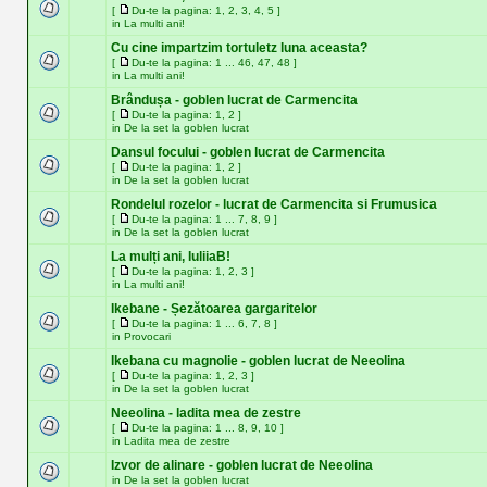
[
Du-te la pagina:
1
,
2
,
3
,
4
,
5
]
in
La multi ani!
Cu cine impartzim tortuletz luna aceasta?
[
Du-te la pagina:
1
...
46
,
47
,
48
]
in
La multi ani!
Brândușa - goblen lucrat de Carmencita
[
Du-te la pagina:
1
,
2
]
in
De la set la goblen lucrat
Dansul focului - goblen lucrat de Carmencita
[
Du-te la pagina:
1
,
2
]
in
De la set la goblen lucrat
Rondelul rozelor - lucrat de Carmencita si Frumusica
[
Du-te la pagina:
1
...
7
,
8
,
9
]
in
De la set la goblen lucrat
La mulți ani, IuliiaB!
[
Du-te la pagina:
1
,
2
,
3
]
in
La multi ani!
Ikebane - Șezătoarea gargaritelor
[
Du-te la pagina:
1
...
6
,
7
,
8
]
in
Provocari
Ikebana cu magnolie - goblen lucrat de Neeolina
[
Du-te la pagina:
1
,
2
,
3
]
in
De la set la goblen lucrat
Neeolina - ladita mea de zestre
[
Du-te la pagina:
1
...
8
,
9
,
10
]
in
Ladita mea de zestre
Izvor de alinare - goblen lucrat de Neeolina
in
De la set la goblen lucrat