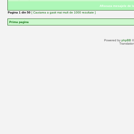
Afiseaza mesajele de la
Pagina
1
din
50
[ Cautarea a gasit mai mult de 1000 rezultate ]
Prima pagina
Powered by
phpBB
©
Translatio