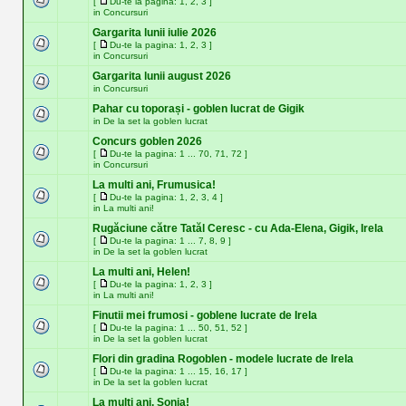
[
Du-te la pagina:
1
,
2
,
3
]
in
Concursuri
Gargarita lunii iulie 2026
[
Du-te la pagina:
1
,
2
,
3
]
in
Concursuri
Gargarita lunii august 2026
in
Concursuri
Pahar cu toporași - goblen lucrat de Gigik
in
De la set la goblen lucrat
Concurs goblen 2026
[
Du-te la pagina:
1
...
70
,
71
,
72
]
in
Concursuri
La multi ani, Frumusica!
[
Du-te la pagina:
1
,
2
,
3
,
4
]
in
La multi ani!
Rugăciune către Tatăl Ceresc - cu Ada-Elena, Gigik, Irela
[
Du-te la pagina:
1
...
7
,
8
,
9
]
in
De la set la goblen lucrat
La multi ani, Helen!
[
Du-te la pagina:
1
,
2
,
3
]
in
La multi ani!
Finutii mei frumosi - goblene lucrate de Irela
[
Du-te la pagina:
1
...
50
,
51
,
52
]
in
De la set la goblen lucrat
Flori din gradina Rogoblen - modele lucrate de Irela
[
Du-te la pagina:
1
...
15
,
16
,
17
]
in
De la set la goblen lucrat
La multi ani, Sonia!