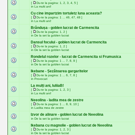
[
Du-te la pagina:
1
,
2
,
3
,
4
,
5
]
in
La multi ani!
Cu cine impartzim tortuletz luna aceasta?
[
Du-te la pagina:
1
...
46
,
47
,
48
]
in
La multi ani!
Brândușa - goblen lucrat de Carmencita
[
Du-te la pagina:
1
,
2
]
in
De la set la goblen lucrat
Dansul focului - goblen lucrat de Carmencita
[
Du-te la pagina:
1
,
2
]
in
De la set la goblen lucrat
Rondelul rozelor - lucrat de Carmencita si Frumusica
[
Du-te la pagina:
1
...
7
,
8
,
9
]
in
De la set la goblen lucrat
Ikebane - Șezătoarea gargaritelor
[
Du-te la pagina:
1
...
6
,
7
,
8
]
in
Provocari
La mulți ani, IuliiaB!
[
Du-te la pagina:
1
,
2
,
3
]
in
La multi ani!
Neeolina - ladita mea de zestre
[
Du-te la pagina:
1
...
8
,
9
,
10
]
in
Ladita mea de zestre
Izvor de alinare - goblen lucrat de Neeolina
in
De la set la goblen lucrat
Ikebana cu magnolie - goblen lucrat de Neeolina
[
Du-te la pagina:
1
,
2
,
3
]
in
De la set la goblen lucrat