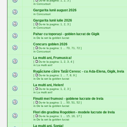
[
Du-te la pagina:
1
,
2
,
3
]
in
Concursuri
Gargarita lunii august 2026
in
Concursuri
Gargarita lunii iulie 2026
[
Du-te la pagina:
1
,
2
,
3
]
in
Concursuri
Pahar cu toporași - goblen lucrat de Gigik
in
De la set la goblen lucrat
Concurs goblen 2026
[
Du-te la pagina:
1
...
70
,
71
,
72
]
in
Concursuri
La multi ani, Frumusica!
[
Du-te la pagina:
1
,
2
,
3
,
4
]
in
La multi ani!
Rugăciune către Tatăl Ceresc - cu Ada-Elena, Gigik, Irela
[
Du-te la pagina:
1
...
7
,
8
,
9
]
in
De la set la goblen lucrat
La multi ani, Helen!
[
Du-te la pagina:
1
,
2
,
3
]
in
La multi ani!
Finutii mei frumosi - goblene lucrate de Irela
[
Du-te la pagina:
1
...
50
,
51
,
52
]
in
De la set la goblen lucrat
Flori din gradina Rogoblen - modele lucrate de Irela
[
Du-te la pagina:
1
...
15
,
16
,
17
]
in
De la set la goblen lucrat
La multi ani, Sonia!