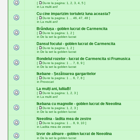
[
Du-te la pagina:
1
,
2
,
3
,
4
,
5
]
in
La multi ani!
Cu cine impartzim tortuletz luna aceasta?
[
Du-te la pagina:
1
...
46
,
47
,
48
]
in
La multi ani!
Brândușa - goblen lucrat de Carmencita
[
Du-te la pagina:
1
,
2
]
in
De la set la goblen lucrat
Dansul focului - goblen lucrat de Carmencita
[
Du-te la pagina:
1
,
2
]
in
De la set la goblen lucrat
Rondelul rozelor - lucrat de Carmencita si Frumusica
[
Du-te la pagina:
1
...
7
,
8
,
9
]
in
De la set la goblen lucrat
Ikebane - Șezătoarea gargaritelor
[
Du-te la pagina:
1
...
6
,
7
,
8
]
in
Provocari
La mulți ani, IuliiaB!
[
Du-te la pagina:
1
,
2
,
3
]
in
La multi ani!
Ikebana cu magnolie - goblen lucrat de Neeolina
[
Du-te la pagina:
1
,
2
,
3
]
in
De la set la goblen lucrat
Neeolina - ladita mea de zestre
[
Du-te la pagina:
1
...
8
,
9
,
10
]
in
Ladita mea de zestre
Izvor de alinare - goblen lucrat de Neeolina
in
De la set la goblen lucrat