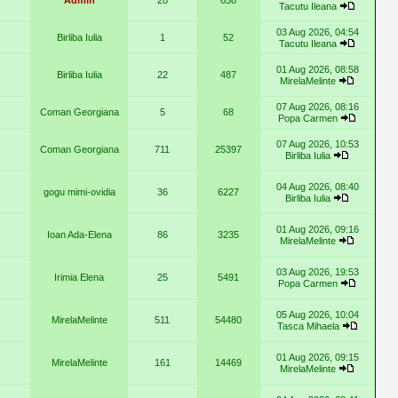
Admin
28
658
Tacutu Ileana
03 Aug 2026, 04:54
Birliba Iulia
1
52
Tacutu Ileana
01 Aug 2026, 08:58
Birliba Iulia
22
487
MirelaMelinte
07 Aug 2026, 08:16
Coman Georgiana
5
68
Popa Carmen
07 Aug 2026, 10:53
Coman Georgiana
711
25397
Birliba Iulia
04 Aug 2026, 08:40
gogu mimi-ovidia
36
6227
Birliba Iulia
01 Aug 2026, 09:16
Ioan Ada-Elena
86
3235
MirelaMelinte
03 Aug 2026, 19:53
Irimia Elena
25
5491
Popa Carmen
05 Aug 2026, 10:04
MirelaMelinte
511
54480
Tasca Mihaela
01 Aug 2026, 09:15
MirelaMelinte
161
14469
MirelaMelinte