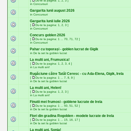
[
Du-te la pagina:
1
,
2
,
3
]
in
Concursuri
Gargarita lunii august 2026
in
Concursuri
Gargarita lunii iulie 2026
[
Du-te la pagina:
1
,
2
,
3
]
in
Concursuri
Concurs goblen 2026
[
Du-te la pagina:
1
...
70
,
71
,
72
]
in
Concursuri
Pahar cu toporași - goblen lucrat de Gigik
in
De la set la goblen lucrat
La multi ani, Frumusica!
[
Du-te la pagina:
1
,
2
,
3
,
4
]
in
La multi ani!
Rugăciune către Tatăl Ceresc - cu Ada-Elena, Gigik, Irela
[
Du-te la pagina:
1
...
7
,
8
,
9
]
in
De la set la goblen lucrat
La multi ani, Helen!
[
Du-te la pagina:
1
,
2
,
3
]
in
La multi ani!
Finutii mei frumosi - goblene lucrate de Irela
[
Du-te la pagina:
1
...
50
,
51
,
52
]
in
De la set la goblen lucrat
Flori din gradina Rogoblen - modele lucrate de Irela
[
Du-te la pagina:
1
...
15
,
16
,
17
]
in
De la set la goblen lucrat
La multi ani, Sonia!