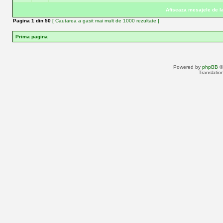
Afiseaza mesajele de la
Pagina
1
din
50
[ Cautarea a gasit mai mult de 1000 rezultate ]
Prima pagina
Powered by
phpBB
©
Translatio