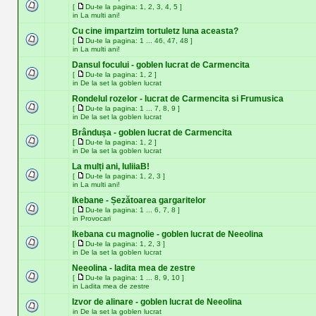
[
Du-te la pagina:
1
,
2
,
3
,
4
,
5
]
in
La multi ani!
Cu cine impartzim tortuletz luna aceasta?
[
Du-te la pagina:
1
...
46
,
47
,
48
]
in
La multi ani!
Dansul focului - goblen lucrat de Carmencita
[
Du-te la pagina:
1
,
2
]
in
De la set la goblen lucrat
Rondelul rozelor - lucrat de Carmencita si Frumusica
[
Du-te la pagina:
1
...
7
,
8
,
9
]
in
De la set la goblen lucrat
Brândușa - goblen lucrat de Carmencita
[
Du-te la pagina:
1
,
2
]
in
De la set la goblen lucrat
La mulți ani, IuliiaB!
[
Du-te la pagina:
1
,
2
,
3
]
in
La multi ani!
Ikebane - Șezătoarea gargaritelor
[
Du-te la pagina:
1
...
6
,
7
,
8
]
in
Provocari
Ikebana cu magnolie - goblen lucrat de Neeolina
[
Du-te la pagina:
1
,
2
,
3
]
in
De la set la goblen lucrat
Neeolina - ladita mea de zestre
[
Du-te la pagina:
1
...
8
,
9
,
10
]
in
Ladita mea de zestre
Izvor de alinare - goblen lucrat de Neeolina
in
De la set la goblen lucrat