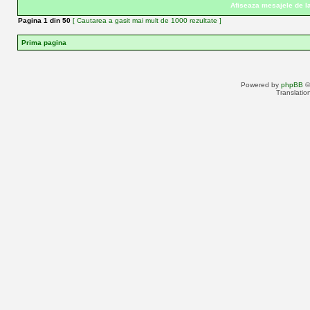
Afiseaza mesajele de la
Pagina
1
din
50
[ Cautarea a gasit mai mult de 1000 rezultate ]
Prima pagina
Powered by
phpBB
©
Translatio