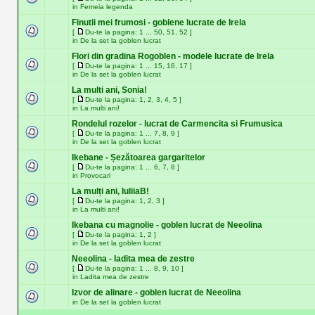
in
Femeia legenda
Finutii mei frumosi - goblene lucrate de Irela
[
Du-te la pagina:
1
...
50
,
51
,
52
]
in
De la set la goblen lucrat
Flori din gradina Rogoblen - modele lucrate de Irela
[
Du-te la pagina:
1
...
15
,
16
,
17
]
in
De la set la goblen lucrat
La multi ani, Sonia!
[
Du-te la pagina:
1
,
2
,
3
,
4
,
5
]
in
La multi ani!
Rondelul rozelor - lucrat de Carmencita si Frumusica
[
Du-te la pagina:
1
...
7
,
8
,
9
]
in
De la set la goblen lucrat
Ikebane - Șezătoarea gargaritelor
[
Du-te la pagina:
1
...
6
,
7
,
8
]
in
Provocari
La mulți ani, IuliiaB!
[
Du-te la pagina:
1
,
2
,
3
]
in
La multi ani!
Ikebana cu magnolie - goblen lucrat de Neeolina
[
Du-te la pagina:
1
,
2
]
in
De la set la goblen lucrat
Neeolina - ladita mea de zestre
[
Du-te la pagina:
1
...
8
,
9
,
10
]
in
Ladita mea de zestre
Izvor de alinare - goblen lucrat de Neeolina
in
De la set la goblen lucrat