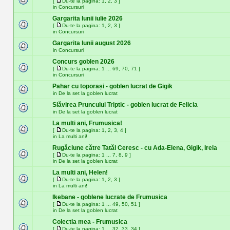
[
Du-te la pagina:
1
,
2
,
3
]
in
Concursuri
Gargarita lunii iulie 2026
[
Du-te la pagina:
1
,
2
,
3
]
in
Concursuri
Gargarita lunii august 2026
in
Concursuri
Concurs goblen 2026
[
Du-te la pagina:
1
...
69
,
70
,
71
]
in
Concursuri
Pahar cu toporași - goblen lucrat de Gigik
in
De la set la goblen lucrat
Slăvirea Pruncului Triptic - goblen lucrat de Felicia
in
De la set la goblen lucrat
La multi ani, Frumusica!
[
Du-te la pagina:
1
,
2
,
3
,
4
]
in
La multi ani!
Rugăciune către Tatăl Ceresc - cu Ada-Elena, Gigik, Irela
[
Du-te la pagina:
1
...
7
,
8
,
9
]
in
De la set la goblen lucrat
La multi ani, Helen!
[
Du-te la pagina:
1
,
2
,
3
]
in
La multi ani!
Ikebane - goblene lucrate de Frumusica
[
Du-te la pagina:
1
...
49
,
50
,
51
]
in
De la set la goblen lucrat
Colectia mea - Frumusica
[
Du-te la pagina:
1
...
32
,
33
,
34
]