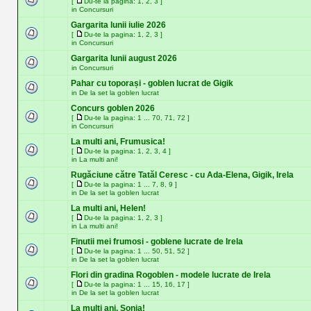
[
Du-te la pagina:
1
,
2
,
3
]
in
Concursuri
Gargarita lunii iulie 2026
[
Du-te la pagina:
1
,
2
,
3
]
in
Concursuri
Gargarita lunii august 2026
in
Concursuri
Pahar cu toporași - goblen lucrat de Gigik
in
De la set la goblen lucrat
Concurs goblen 2026
[
Du-te la pagina:
1
...
70
,
71
,
72
]
in
Concursuri
La multi ani, Frumusica!
[
Du-te la pagina:
1
,
2
,
3
,
4
]
in
La multi ani!
Rugăciune către Tatăl Ceresc - cu Ada-Elena, Gigik, Irela
[
Du-te la pagina:
1
...
7
,
8
,
9
]
in
De la set la goblen lucrat
La multi ani, Helen!
[
Du-te la pagina:
1
,
2
,
3
]
in
La multi ani!
Finutii mei frumosi - goblene lucrate de Irela
[
Du-te la pagina:
1
...
50
,
51
,
52
]
in
De la set la goblen lucrat
Flori din gradina Rogoblen - modele lucrate de Irela
[
Du-te la pagina:
1
...
15
,
16
,
17
]
in
De la set la goblen lucrat
La multi ani, Sonia!