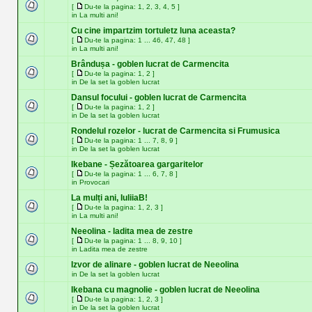
[
Du-te la pagina:
1
,
2
,
3
,
4
,
5
]
in
La multi ani!
Cu cine impartzim tortuletz luna aceasta?
[
Du-te la pagina:
1
...
46
,
47
,
48
]
in
La multi ani!
Brândușa - goblen lucrat de Carmencita
[
Du-te la pagina:
1
,
2
]
in
De la set la goblen lucrat
Dansul focului - goblen lucrat de Carmencita
[
Du-te la pagina:
1
,
2
]
in
De la set la goblen lucrat
Rondelul rozelor - lucrat de Carmencita si Frumusica
[
Du-te la pagina:
1
...
7
,
8
,
9
]
in
De la set la goblen lucrat
Ikebane - Șezătoarea gargaritelor
[
Du-te la pagina:
1
...
6
,
7
,
8
]
in
Provocari
La mulți ani, IuliiaB!
[
Du-te la pagina:
1
,
2
,
3
]
in
La multi ani!
Neeolina - ladita mea de zestre
[
Du-te la pagina:
1
...
8
,
9
,
10
]
in
Ladita mea de zestre
Izvor de alinare - goblen lucrat de Neeolina
in
De la set la goblen lucrat
Ikebana cu magnolie - goblen lucrat de Neeolina
[
Du-te la pagina:
1
,
2
,
3
]
in
De la set la goblen lucrat