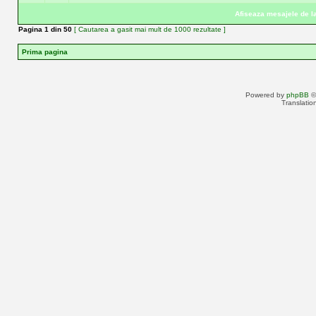
Afiseaza mesajele de la
Pagina
1
din
50
[ Cautarea a gasit mai mult de 1000 rezultate ]
Prima pagina
Powered by
phpBB
©
Translatio