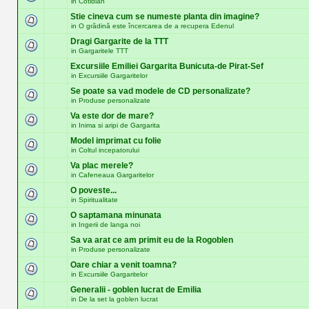
in
Cotidian
Stie cineva cum se numeste planta din imagine?
in
O grădină este încercarea de a recupera Edenul
Dragi Gargarite de la TTT
in
Gargaritele TTT
Excursiile Emiliei Gargarita Bunicuta-de Pirat-Sef
in
Excursiile Gargaritelor
Se poate sa vad modele de CD personalizate?
in
Produse personalizate
Va este dor de mare?
in
Inima si aripi de Gargarita
Model imprimat cu folie
in
Coltul incepatorului
Va plac merele?
in
Cafeneaua Gargaritelor
O poveste...
in
Spiritualitate
O saptamana minunata
in
Ingerii de langa noi
Sa va arat ce am primit eu de la Rogoblen
in
Produse personalizate
Oare chiar a venit toamna?
in
Excursiile Gargaritelor
Generalii - goblen lucrat de Emilia
in
De la set la goblen lucrat