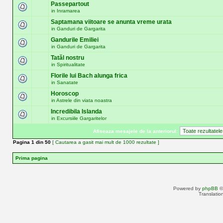
Passepartout
in
Inramarea
Saptamana viitoare se anunta vreme urata
in
Ganduri de Gargarita
Gandurile Emiliei
in
Ganduri de Gargarita
Tatăl nostru
in
Spiritualitate
Florile lui Bach alunga frica
in
Sanatate
Horoscop
in
Astrele din viata noastra
Incredibila Islanda
in
Excursiile Gargaritelor
Afiseaza mesajele de la anteriorul:
Pagina
1
din
50
[ Cautarea a gasit mai mult de 1000 rezultate ]
Prima pagina
Powered by
phpBB
©
Translatio