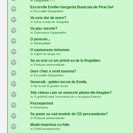
in
Gargaritele TTT
Excursiile Emiliei Gargarita Bunicuta-de Pirat-Sef
in
Excursiile Gargaritelor
Va este dor de mare?
in
Inima si aripi de Gargarita
Va plac merele?
in
Cafeneaua Gargaritelor
O poveste...
in
Spiritualitate
O saptamana minunata
in
Ingerii de langa noi
Sa va arat ce am primit eu de la Rogoblen
in
Produse personalizate
Oare chiar a venit toamna?
in
Excursiile Gargaritelor
Generalii - goblen lucrat de Emilia
in
De la set la goblen lucrat
Stie cineva cum se numeste planta din imagine?
in
O grădină este încercarea de a recupera Edenul
Passepartout
in
Inramarea
Se poate sa vad modele de CD personalizate?
in
Produse personalizate
Model imprimat cu folie
in
Coltul incepatorului