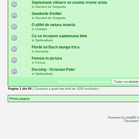
Saptamana viitoare se anunta vreme urata
in
Ganduri de Gargarita
Gandurile Emiliei
in
Ganduri de Gargarita
O altfel de natura moarta
in
Cotidian
Ca sa incepem saptamana bine
in
Spiritualitate
Florile lui Bach alunga frica
in
Sanatate
Femeia in pictura
in
Pictura
Decalog - Octavian Paler
in
Spiritualitate
Afiseaza mesajele de la anteriorul:
Pagina
1
din
50
[ Cautarea a gasit mai mult de 1000 rezultate ]
Prima pagina
Powered by
phpBB
©
Translatio