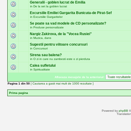
Generalii - goblen lucrat de Emilia
in
De la set la goblen lucrat
Excursiile Emiliei Gargarita Bunicuta-de Pirat-Sef
in
Excursiile Gargaritelor
Se poate sa vad modele de CD personalizate?
in
Produse personalizate
Nargiz Zakirova, de la "Vocea Rusiei"
in
Muzica, dans
Sugestii pentru viitoare concursuri
in
Concursuri
Sirena sau balena?
in
O zi in care nu zambesti este o zi pierduta
Calea sufletului
in
Spiritualitate
Afiseaza mesajele de la anteriorul:
Pagina
1
din
50
[ Cautarea a gasit mai mult de 1000 rezultate ]
Prima pagina
Powered by
phpBB
©
Translatio