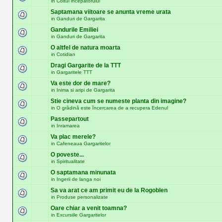
in
Coltul incepatorului
Saptamana viitoare se anunta vreme urata
in
Ganduri de Gargarita
Gandurile Emiliei
in
Ganduri de Gargarita
O altfel de natura moarta
in
Cotidian
Dragi Gargarite de la TTT
in
Gargaritele TTT
Va este dor de mare?
in
Inima si aripi de Gargarita
Stie cineva cum se numeste planta din imagine?
in
O grădină este încercarea de a recupera Edenul
Passepartout
in
Inramarea
Va plac merele?
in
Cafeneaua Gargaritelor
O poveste...
in
Spiritualitate
O saptamana minunata
in
Ingerii de langa noi
Sa va arat ce am primit eu de la Rogoblen
in
Produse personalizate
Oare chiar a venit toamna?
in
Excursiile Gargaritelor