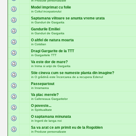
in
Produse personalizate
Model imprimat cu folie
in
Coltul incepatorului
Saptamana viitoare se anunta vreme urata
in
Ganduri de Gargarita
Gandurile Emiliei
in
Ganduri de Gargarita
O altfel de natura moarta
in
Cotidian
Dragi Gargarite de la TTT
in
Gargaritele TTT
Va este dor de mare?
in
Inima si aripi de Gargarita
Stie cineva cum se numeste planta din imagine?
in
O grădină este încercarea de a recupera Edenul
Passepartout
in
Inramarea
Va plac merele?
in
Cafeneaua Gargaritelor
O poveste...
in
Spiritualitate
O saptamana minunata
in
Ingerii de langa noi
Sa va arat ce am primit eu de la Rogoblen
in
Produse personalizate