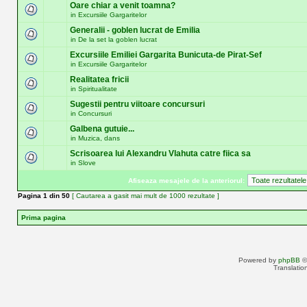
Oare chiar a venit toamna?
in
Excursiile Gargaritelor
Generalii - goblen lucrat de Emilia
in
De la set la goblen lucrat
Excursiile Emiliei Gargarita Bunicuta-de Pirat-Sef
in
Excursiile Gargaritelor
Realitatea fricii
in
Spiritualitate
Sugestii pentru viitoare concursuri
in
Concursuri
Galbena gutuie...
in
Muzica, dans
Scrisoarea lui Alexandru Vlahuta catre fiica sa
in
Slove
Afiseaza mesajele de la anteriorul:
Pagina
1
din
50
[ Cautarea a gasit mai mult de 1000 rezultate ]
Prima pagina
Powered by
phpBB
©
Translatio