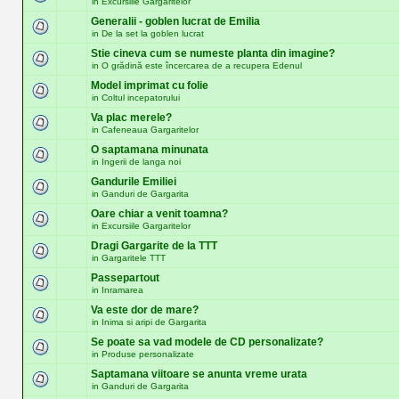
in
Excursiile Gargaritelor
Generalii - goblen lucrat de Emilia
in
De la set la goblen lucrat
Stie cineva cum se numeste planta din imagine?
in
O grădină este încercarea de a recupera Edenul
Model imprimat cu folie
in
Coltul incepatorului
Va plac merele?
in
Cafeneaua Gargaritelor
O saptamana minunata
in
Ingerii de langa noi
Gandurile Emiliei
in
Ganduri de Gargarita
Oare chiar a venit toamna?
in
Excursiile Gargaritelor
Dragi Gargarite de la TTT
in
Gargaritele TTT
Passepartout
in
Inramarea
Va este dor de mare?
in
Inima si aripi de Gargarita
Se poate sa vad modele de CD personalizate?
in
Produse personalizate
Saptamana viitoare se anunta vreme urata
in
Ganduri de Gargarita