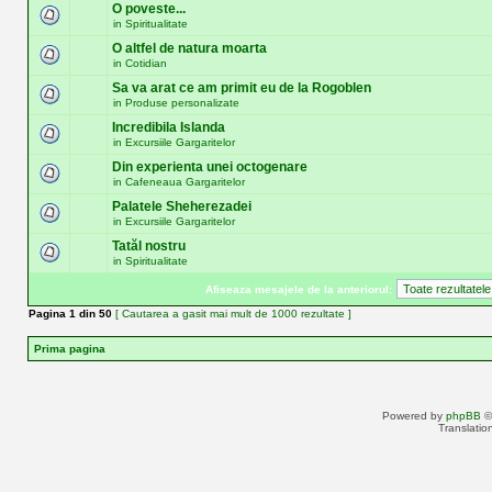
O poveste...
in
Spiritualitate
O altfel de natura moarta
in
Cotidian
Sa va arat ce am primit eu de la Rogoblen
in
Produse personalizate
Incredibila Islanda
in
Excursiile Gargaritelor
Din experienta unei octogenare
in
Cafeneaua Gargaritelor
Palatele Sheherezadei
in
Excursiile Gargaritelor
Tatăl nostru
in
Spiritualitate
Afiseaza mesajele de la anteriorul:
Pagina
1
din
50
[ Cautarea a gasit mai mult de 1000 rezultate ]
Prima pagina
Powered by
phpBB
©
Translatio