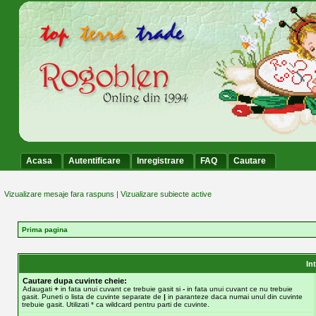
Acasa
Autentificare
Inregistrare
FAQ
Cautare
Vizualizare mesaje fara raspuns
|
Vizualizare subiecte active
Prima pagina
In
Cautare dupa cuvinte cheie:
Adaugati
+
in fata unui cuvant ce trebuie gasit si
-
in fata unui cuvant ce nu trebuie
gasit. Puneti o lista de cuvinte separate de
|
in paranteze daca numai unul din cuvinte
trebuie gasit. Utilizati * ca wildcard pentru parti de cuvinte.