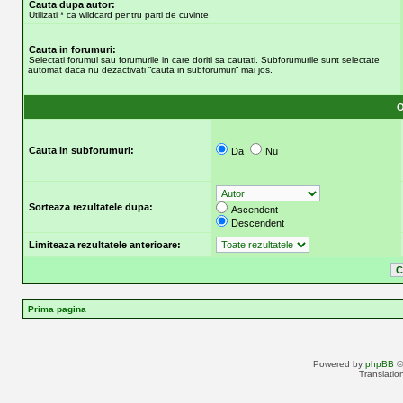
Cauta dupa autor:
Utilizati * ca wildcard pentru parti de cuvinte.
Cauta in forumuri:
Selectati forumul sau forumurile in care doriti sa cautati. Subforumurile sunt selectate
automat daca nu dezactivati “cauta in subforumuri“ mai jos.
O
Cauta in subforumuri:
Da
Nu
Sorteaza rezultatele dupa:
Ascendent
Descendent
Limiteaza rezultatele anterioare:
Prima pagina
Powered by
phpBB
©
Translatio