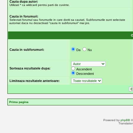
Cauta dupa autor:
Utilizati * ca wildcard pentru parti de cuvinte.
Cauta in forumuri:
Selectati forumul sau forumurile in care doriti sa cautati. Subforumurile sunt selectate
automat daca nu dezactivati “cauta in subforumuri“ mai jos.
O
Cauta in subforumuri:
Da
Nu
Sorteaza rezultatele dupa:
Ascendent
Descendent
Limiteaza rezultatele anterioare:
Prima pagina
Powered by
phpBB
©
Translatio