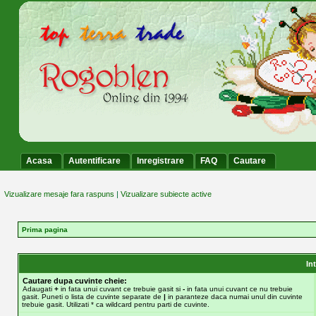
Acasa
Autentificare
Inregistrare
FAQ
Cautare
Vizualizare mesaje fara raspuns
|
Vizualizare subiecte active
Prima pagina
In
Cautare dupa cuvinte cheie:
Adaugati
+
in fata unui cuvant ce trebuie gasit si
-
in fata unui cuvant ce nu trebuie
gasit. Puneti o lista de cuvinte separate de
|
in paranteze daca numai unul din cuvinte
trebuie gasit. Utilizati * ca wildcard pentru parti de cuvinte.