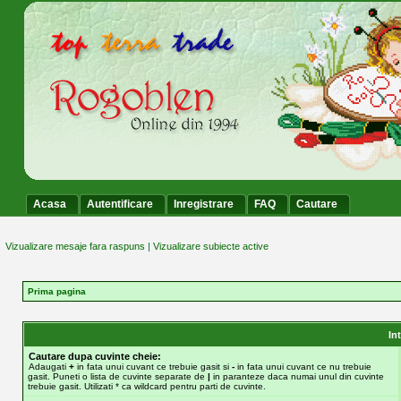
Acasa
Autentificare
Inregistrare
FAQ
Cautare
Vizualizare mesaje fara raspuns
|
Vizualizare subiecte active
Prima pagina
In
Cautare dupa cuvinte cheie:
Adaugati
+
in fata unui cuvant ce trebuie gasit si
-
in fata unui cuvant ce nu trebuie
gasit. Puneti o lista de cuvinte separate de
|
in paranteze daca numai unul din cuvinte
trebuie gasit. Utilizati * ca wildcard pentru parti de cuvinte.