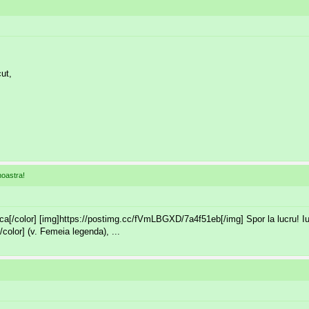
ut,
noastra!
a[/color] [img]https://postimg.cc/fVmLBGXD/7a4f51eb[/img] Spor la lucru! Iul
color] (v. Femeia legenda), ...