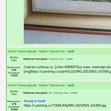
Forum:
Femeia legenda
Subiect:
Colectia mea - IuliiaB
Birliba
Subiectul mesajului:
Colectia mea - IuliiaB
Iulia
Colectia continua cu: [color=#0000FF]La mare, toamna[/colo
Raspunsuri:
278
[img]https://i.postimg.cc/ydzHJLQ1/IMG-20210501-141509.jpg[
Vizualizari:
71925
Forum:
Femeia legenda
Subiect:
Colectia mea - IuliiaB
Birliba
Subiectul mesajului:
Re: Colectia mea - IuliiaB
Iulia
Amurg in munti
Raspunsuri:
278
https://i.postimg.cc/Y2b5k2Hq/IMG-20210501-141459.jpg
Vizualizari:
71925