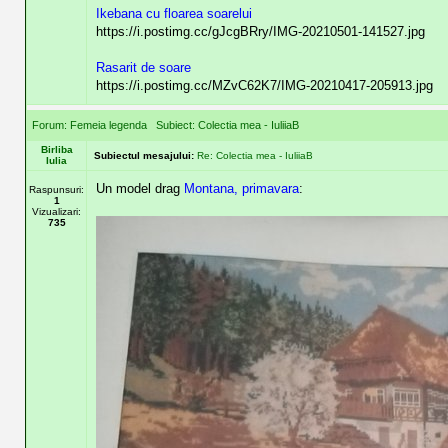
Ikebana cu floarea soarelui
https://i.postimg.cc/gJcgBRry/IMG-20210501-141527.jpg
Rasarit de soare
https://i.postimg.cc/MZvC62K7/IMG-20210417-205913.jpg
Forum:
Femeia legenda
Subiect:
Colectia mea - IuliiaB
Birliba
Subiectul mesajului:
Re: Colectia mea - IuliiaB
Iulia
Un model drag
Montana, primavara
:
Raspunsuri:
1
Vizualizari:
735