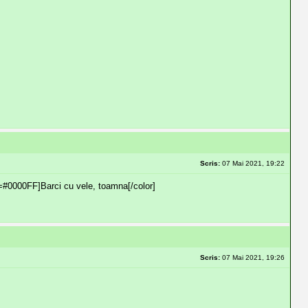
Scris:
07 Mai 2021, 19:22
=#0000FF]Barci cu vele, toamna[/color]
Scris:
07 Mai 2021, 19:26