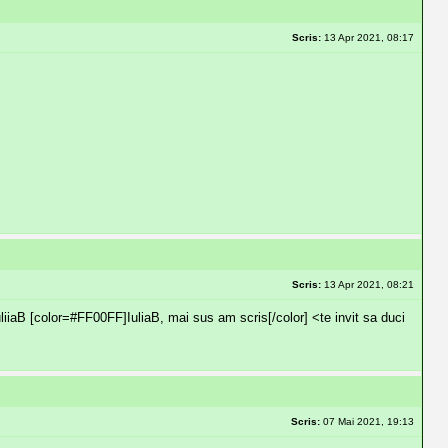
Scris:
13 Apr 2021, 08:17
Scris:
13 Apr 2021, 08:21
iiaB [color=#FF00FF]IuliaB, mai sus am scris[/color] <te invit sa duci
Scris:
07 Mai 2021, 19:13