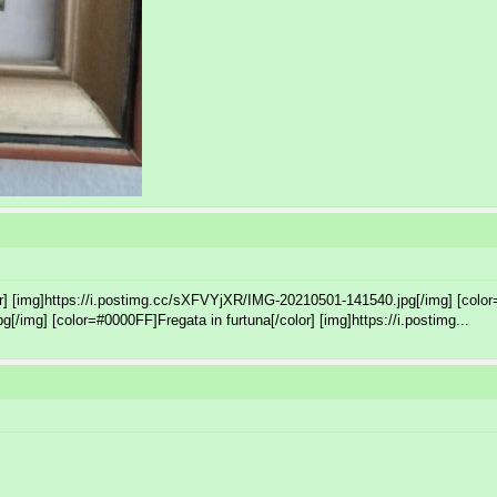
r] [img]https://i.postimg.cc/sXFVYjXR/IMG-20210501-141540.jpg[/img] [color
/img] [color=#0000FF]Fregata in furtuna[/color] [img]https://i.postimg...