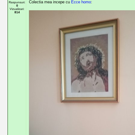
Colectia mea incepe cu
Ecce homo
:
Raspunsuri:
0
Vizualizari:
814