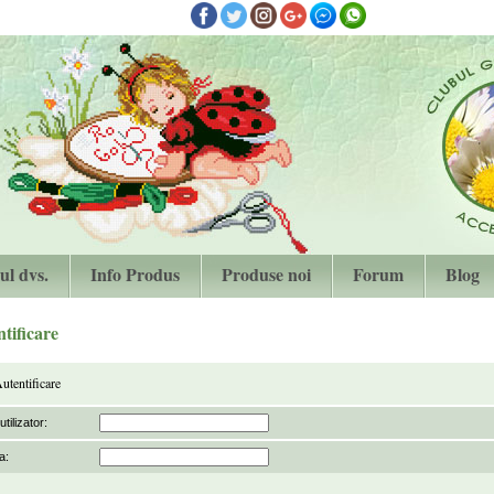
ul dvs.
Info Produs
Produse noi
Forum
Blog
tificare
utentificare
tilizator:
a: