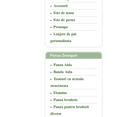
Accesorii
Fete de masa
Fete de perna
Prosoape
Lenjere de pat
personalizata
Panza Zweigart
Panza Aida
Banda Aida
Tesaturi cu urzeala
structurata
Etamine
Panza broderie
Panza pentru broderii
diverse