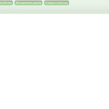
Recupereaza parola
Creeaza cont nou