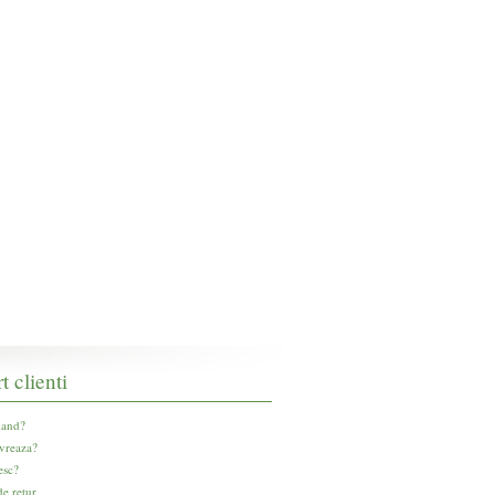
t clienti
and?
vreaza?
esc?
e retur