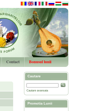
Contact
Bonusul lunii
Cautare
Cautare avansata
Promotia Lunii