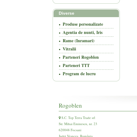
Diverse
Produse personalizate
Agentia de nunti, Iris
Rame (Inramari)
Vitralii
Parteneri Rogoblen
Parteneri TTT
Program de lucru
Rogoblen
S.C. Top Terra Trade srl
Str. Mihai Eminescu, nr. 23
620048 Focsani
Județ Vrancea, România