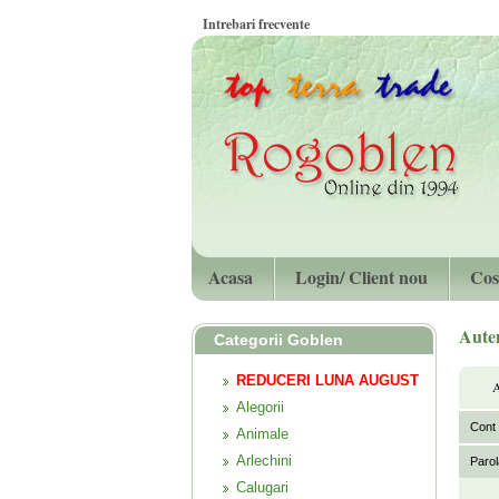
Intrebari frecvente
Acasa
Login/ Client nou
Cos
Auten
Categorii Goblen
REDUCERI LUNA AUGUST
A
Alegorii
Cont u
Animale
Arlechini
Parol
Calugari