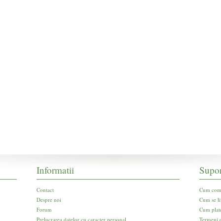
Informatii
Supor
Contact
Cum com
Despre noi
Cum se li
Forum
Cum plat
Prelucrarea datelor cu caracter personal
Termeni d