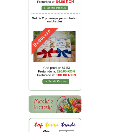
84.00 RON
Preturi de la:
Detalii Produs
Set de 2 prosoape pentru botez
cu Ursulet
Reducere
Cod produs: 87.53
Preturi de la:
220.00 RON
180.00 RON
Preturi de la:
Detalii Produs