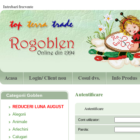
Intrebari frecvente
Acasa
Login/ Client nou
Cosul dvs.
Info Produs
Autentificare
Categorii Goblen
REDUCERI LUNA AUGUST
Autentificare
Alegorii
Cont utilizator:
Animale
Arlechini
Parola:
Calugari