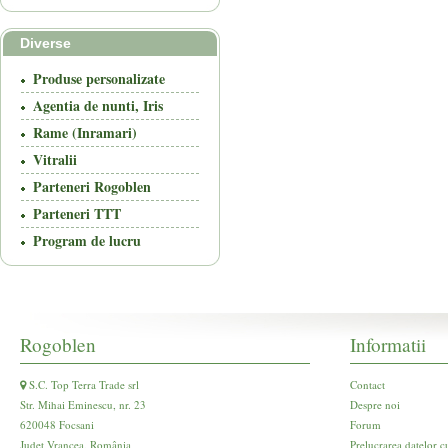
Diverse
Produse personalizate
Agentia de nunti, Iris
Rame (Inramari)
Vitralii
Parteneri Rogoblen
Parteneri TTT
Program de lucru
Rogoblen
Informatii
S.C. Top Terra Trade srl
Contact
Str. Mihai Eminescu, nr. 23
Despre noi
620048 Focsani
Forum
Județ Vrancea, România
Prelucrarea datelor c