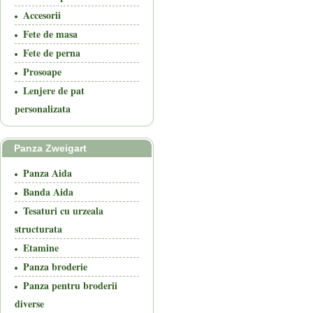
Accesorii
Fete de masa
Fete de perna
Prosoape
Lenjere de pat
personalizata
Panza Zweigart
Panza Aida
Banda Aida
Tesaturi cu urzeala
structurata
Etamine
Panza broderie
Panza pentru broderii
diverse