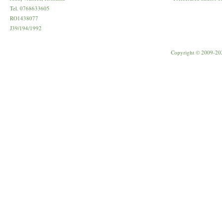
Tel. 0768633605
RO1438077
J39/194/1992
Copyright © 2009-20