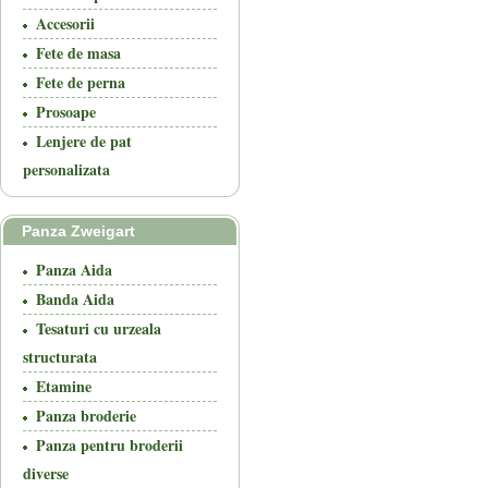
Accesorii
Fete de masa
Fete de perna
Prosoape
Lenjere de pat
personalizata
Panza Zweigart
Panza Aida
Banda Aida
Tesaturi cu urzeala
structurata
Etamine
Panza broderie
Panza pentru broderii
diverse