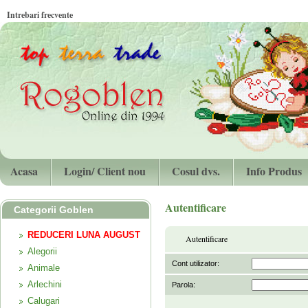
Intrebari frecvente
Acasa
Login/ Client nou
Cosul dvs.
Info Produs
Autentificare
Categorii Goblen
REDUCERI LUNA AUGUST
Autentificare
Alegorii
Cont utilizator:
Animale
Arlechini
Parola:
Calugari