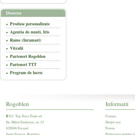
Diverse
Produse personalizate
Agentia de nunti, Iris
Rame (Inramari)
Vitralii
Parteneri Rogoblen
Parteneri TTT
Program de lucru
Rogoblen
Informatii
S.C. Top Terra Trade srl
Contact
Str. Mihai Eminescu, nr. 23
Despre noi
620048 Focsani
Forum
Județ Vrancea, România
Prelucrarea datelor c