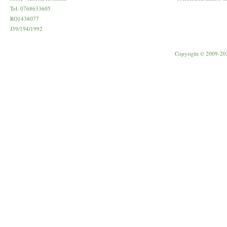
Tel. 0768633605
RO1438077
J39/194/1992
Copyright © 2009-20