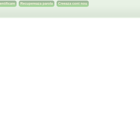
Recupereaza parola
Creeaza cont nou