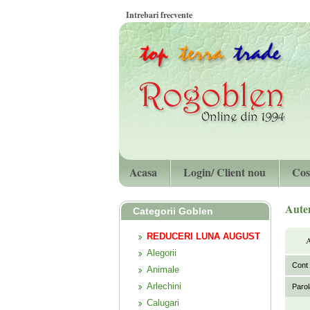
Intrebari frecvente
Acasa
Login/ Client nou
Cos
Auten
Categorii Goblen
REDUCERI LUNA AUGUST
A
Alegorii
Cont u
Animale
Arlechini
Parol
Calugari