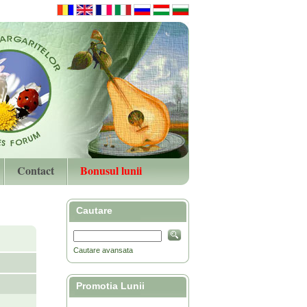
Contact
Bonusul lunii
Cautare
Cautare avansata
Promotia Lunii