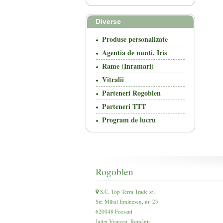
Diverse
Produse personalizate
Agentia de nunti, Iris
Rame (Inramari)
Vitralii
Parteneri Rogoblen
Parteneri TTT
Program de lucru
Rogoblen
S.C. Top Terra Trade srl
Str. Mihai Eminescu, nr. 23
620048 Focsani
Județ Vrancea, România