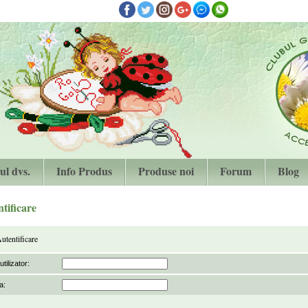
ul dvs.
Info Produs
Produse noi
Forum
Blog
tificare
utentificare
tilizator:
a: