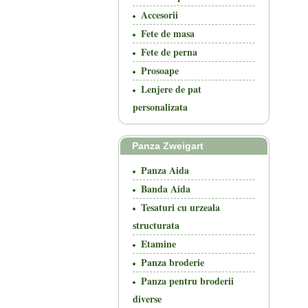
Accesorii
Fete de masa
Fete de perna
Prosoape
Lenjere de pat
personalizata
Panza Zweigart
Panza Aida
Banda Aida
Tesaturi cu urzeala
structurata
Etamine
Panza broderie
Panza pentru broderii
diverse