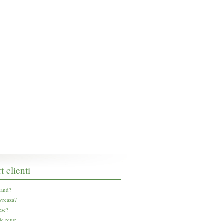
t clienti
and?
vreaza?
esc?
e retur