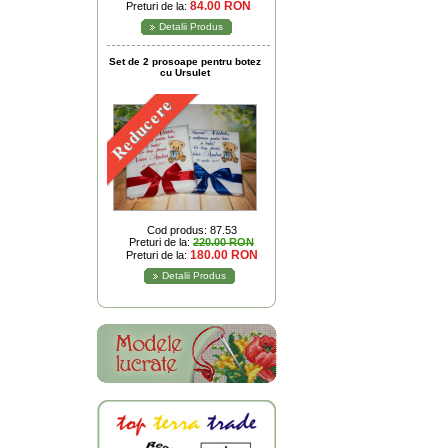
84.00 RON
Preturi de la:
Detalii Produs
Set de 2 prosoape pentru botez
cu Ursulet
Reducere
Cod produs: 87.53
Preturi de la:
220.00 RON
180.00 RON
Preturi de la:
Detalii Produs