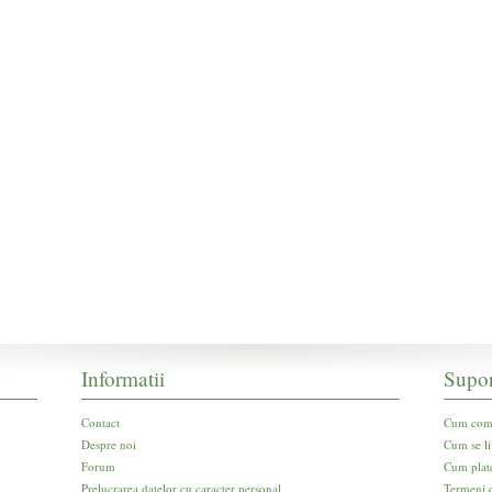
Informatii
Supor
Contact
Cum com
Despre noi
Cum se li
Forum
Cum plat
Prelucrarea datelor cu caracter personal
Termeni d