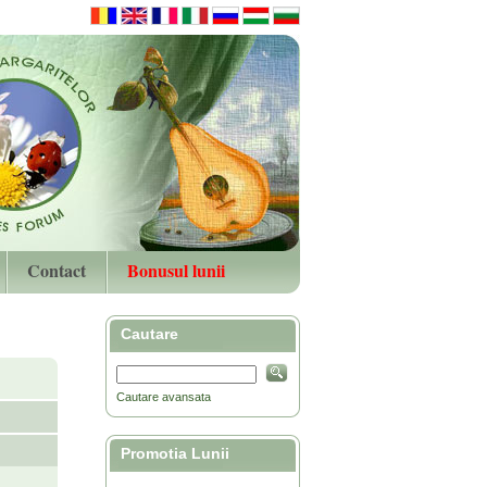
Contact
Bonusul lunii
Cautare
Cautare avansata
Promotia Lunii