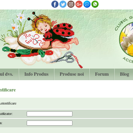
ul dvs.
Info Produs
Produse noi
Forum
Blog
tificare
utentificare
tilizator:
a: