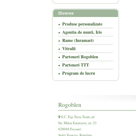
Diverse
Produse personalizate
Agentia de nunti, Iris
Rame (Inramari)
Vitralii
Parteneri Rogoblen
Parteneri TTT
Program de lucru
Rogoblen
S.C. Top Terra Trade srl
Str. Mihai Eminescu, nr. 23
620048 Focsani
Județ Vrancea, România