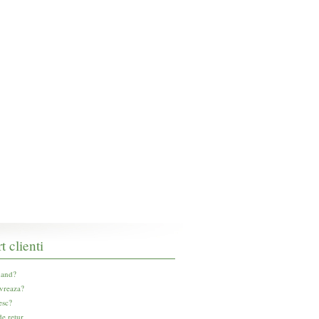
t clienti
and?
vreaza?
esc?
e retur