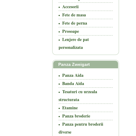
Accesorii
Fete de masa
Fete de perna
Prosoape
Lenjere de pat
personalizata
Panza Zweigart
Panza Aida
Banda Aida
Tesaturi cu urzeala
structurata
Etamine
Panza broderie
Panza pentru broderii
diverse