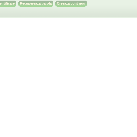
Recupereaza parola
Creeaza cont nou