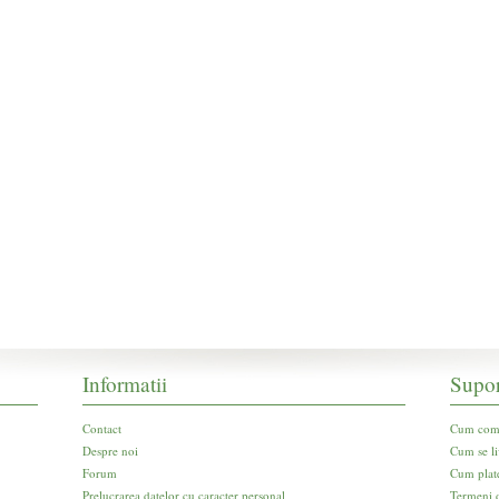
Informatii
Supor
Contact
Cum com
Despre noi
Cum se li
Forum
Cum plat
Prelucrarea datelor cu caracter personal
Termeni d