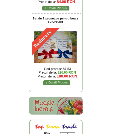
84.00 RON
Preturi de la:
Detalii Produs
Set de 2 prosoape pentru botez
cu Ursulet
Reducere
Cod produs: 87.53
Preturi de la:
220.00 RON
180.00 RON
Preturi de la:
Detalii Produs