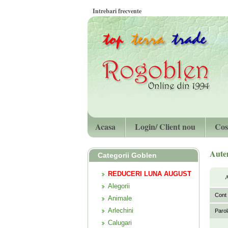
Intrebari frecvente
Acasa
Login/ Client nou
Cos
Auten
Categorii Goblen
REDUCERI LUNA AUGUST
A
Alegorii
Cont u
Animale
Arlechini
Parol
Calugari