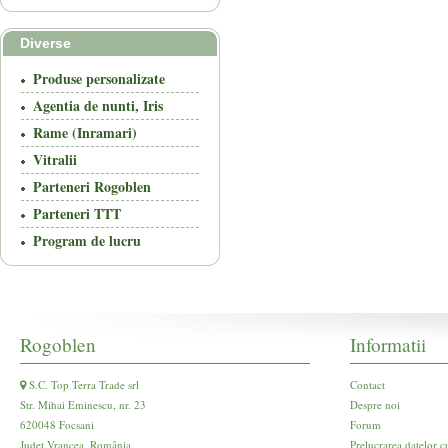
Diverse
Produse personalizate
Agentia de nunti, Iris
Rame (Inramari)
Vitralii
Parteneri Rogoblen
Parteneri TTT
Program de lucru
Rogoblen
Informatii
S.C. Top Terra Trade srl
Contact
Str. Mihai Eminescu, nr. 23
Despre noi
620048 Focsani
Forum
Județ Vrancea, România
Prelucrarea datelor c