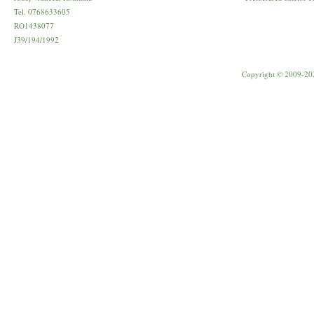
Tel. 0768633605
RO1438077
J39/194/1992
Copyright © 2009-20