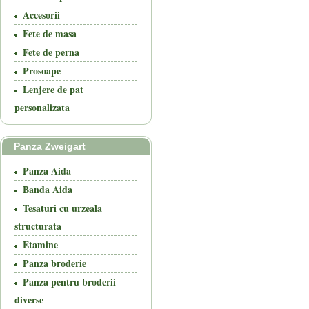
Accesorii
Fete de masa
Fete de perna
Prosoape
Lenjere de pat
personalizata
Panza Zweigart
Panza Aida
Banda Aida
Tesaturi cu urzeala
structurata
Etamine
Panza broderie
Panza pentru broderii
diverse