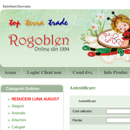
Intrebari frecvente
Acasa
Login/ Client nou
Cosul dvs.
Info Produs
Autentificare
Categorii Goblen
REDUCERI LUNA AUGUST
Autentificare
Alegorii
Cont utilizator:
Animale
Arlechini
Parola:
Calugari