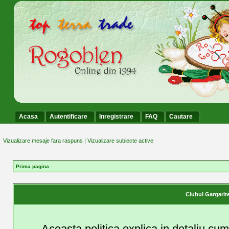
Acasa
Autentificare
Inregistrare
FAQ
Cautare
Vizualizare mesaje fara raspuns
|
Vizualizare subiecte active
Prima pagina
Clubul Gargaritel
Aceasta politica explica in detaliu cu