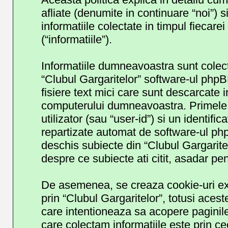
afliate (denumite in continuare “noi”)
informatiile colectate in timpul fiecar
(“informatiile”).
Informatiile dumneavoastra sunt colect
“Clubul Gargaritelor” software-ul php
fisiere text mici care sunt descarcate 
computerului dumneavoastra. Primele d
utilizator (sau “user-id”) si un identifi
repartizate automat de software-ul phpB
deschis subiecte din “Clubul Gargaritelo
despre ce subiecte ati citit, asadar pen
De asemenea, se creaza cookie-uri ext
prin “Clubul Gargaritelor”, totusi aces
care intentioneaza sa acopere paginil
care colectam informatiile este prin c