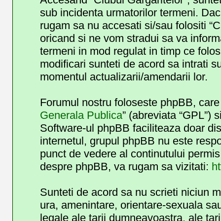
sub incidenta urmatorilor termeni. Daca
rugam sa nu accesati si/sau folositi “
oricand si ne vom stradui sa va informa
termeni in mod regulat in timp ce folos
modificari sunteti de acord sa intrati 
momentul actualizarii/amendarii lor.
Forumul nostru foloseste phpBB, care e
Generala Publica
” (abreviata “GPL”) s
Software-ul phpBB faciliteaza doar dis
internetul, grupul phpBB nu este respo
punct de vedere al continutului permis 
despre phpBB, va rugam sa vizitati:
h
Sunteti de acord sa nu scrieti niciun 
ura, amenintare, orientare-sexuala sau 
legale ale tarii dumneavoastra, ale tar