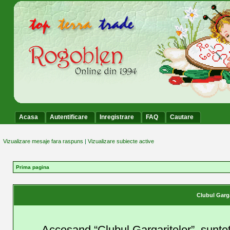
Acasa
Autentificare
Inregistrare
FAQ
Cautare
Vizualizare mesaje fara raspuns
|
Vizualizare subiecte active
Prima pagina
Clubul Garga
Accesand “Clubul Gargaritelor”, suntet