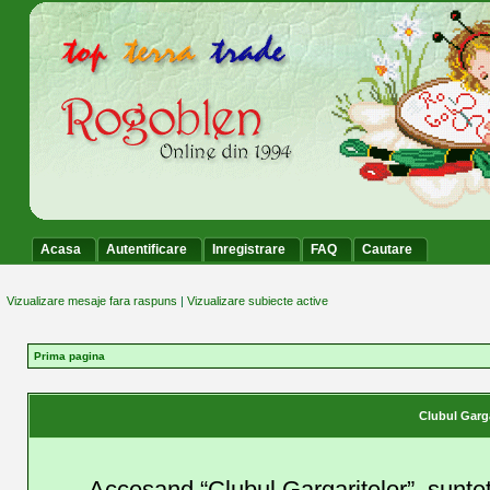
Acasa
Autentificare
Inregistrare
FAQ
Cautare
Vizualizare mesaje fara raspuns
|
Vizualizare subiecte active
Prima pagina
Clubul Garga
Accesand “Clubul Gargaritelor”, suntet