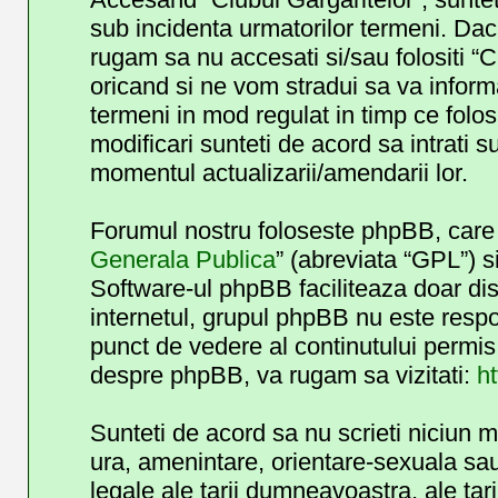
sub incidenta urmatorilor termeni. Daca
rugam sa nu accesati si/sau folositi “
oricand si ne vom stradui sa va informa
termeni in mod regulat in timp ce folos
modificari sunteti de acord sa intrati 
momentul actualizarii/amendarii lor.
Forumul nostru foloseste phpBB, care e
Generala Publica
” (abreviata “GPL”) s
Software-ul phpBB faciliteaza doar dis
internetul, grupul phpBB nu este respo
punct de vedere al continutului permis 
despre phpBB, va rugam sa vizitati:
h
Sunteti de acord sa nu scrieti niciun 
ura, amenintare, orientare-sexuala sau 
legale ale tarii dumneavoastra, ale tar