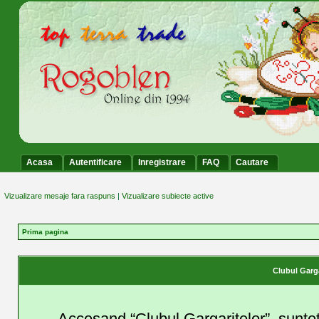
Acasa
Autentificare
Inregistrare
FAQ
Cautare
Vizualizare mesaje fara raspuns
|
Vizualizare subiecte active
Prima pagina
Clubul Garga
Accesand “Clubul Gargaritelor”, suntet