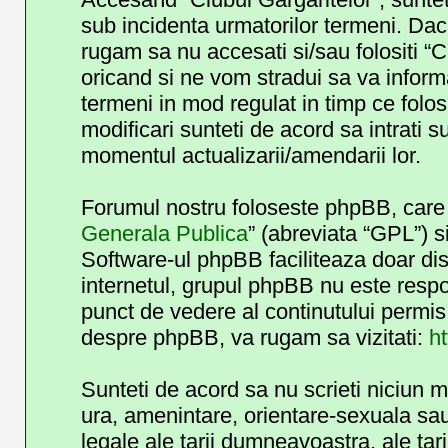
sub incidenta urmatorilor termeni. Daca
rugam sa nu accesati si/sau folositi “
oricand si ne vom stradui sa va informa
termeni in mod regulat in timp ce folos
modificari sunteti de acord sa intrati 
momentul actualizarii/amendarii lor.
Forumul nostru foloseste phpBB, care e
Generala Publica
” (abreviata “GPL”) s
Software-ul phpBB faciliteaza doar dis
internetul, grupul phpBB nu este respo
punct de vedere al continutului permis 
despre phpBB, va rugam sa vizitati:
h
Sunteti de acord sa nu scrieti niciun 
ura, amenintare, orientare-sexuala sau 
legale ale tarii dumneavoastra, ale tar