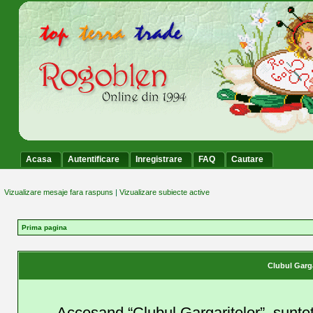
Acasa
Autentificare
Inregistrare
FAQ
Cautare
Vizualizare mesaje fara raspuns
|
Vizualizare subiecte active
Prima pagina
Clubul Garga
Accesand “Clubul Gargaritelor”, suntet