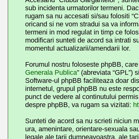
sub incidenta urmatorilor termeni. Daca
rugam sa nu accesati si/sau folositi “
oricand si ne vom stradui sa va informa
termeni in mod regulat in timp ce folos
modificari sunteti de acord sa intrati 
momentul actualizarii/amendarii lor.
Forumul nostru foloseste phpBB, care e
Generala Publica
” (abreviata “GPL”) s
Software-ul phpBB faciliteaza doar dis
internetul, grupul phpBB nu este respo
punct de vedere al continutului permis 
despre phpBB, va rugam sa vizitati:
h
Sunteti de acord sa nu scrieti niciun 
ura, amenintare, orientare-sexuala sau 
legale ale tarii dumneavoastra, ale tar