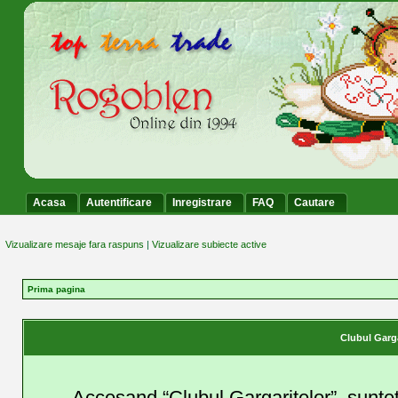
Acasa
Autentificare
Inregistrare
FAQ
Cautare
Vizualizare mesaje fara raspuns
|
Vizualizare subiecte active
Prima pagina
Clubul Garga
Accesand “Clubul Gargaritelor”, suntet