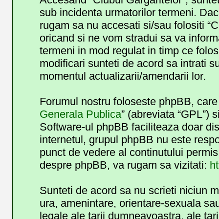
sub incidenta urmatorilor termeni. Daca
rugam sa nu accesati si/sau folositi “
oricand si ne vom stradui sa va informa
termeni in mod regulat in timp ce folos
modificari sunteti de acord sa intrati 
momentul actualizarii/amendarii lor.
Forumul nostru foloseste phpBB, care e
Generala Publica
” (abreviata “GPL”) s
Software-ul phpBB faciliteaza doar dis
internetul, grupul phpBB nu este respo
punct de vedere al continutului permis 
despre phpBB, va rugam sa vizitati:
h
Sunteti de acord sa nu scrieti niciun 
ura, amenintare, orientare-sexuala sau 
legale ale tarii dumneavoastra, ale tar