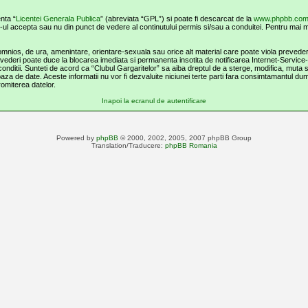
nta “
Licentei Generala Publica
” (abreviata “GPL”) si poate fi descarcat de la
www.phpbb.co
-ul accepta sau nu din punct de vedere al continutului permis si/sau a conduitei. Pentru mai m
omnios, de ura, amenintare, orientare-sexuala sau orice alt material care poate viola prevederil
prevederi poate duce la blocarea imediata si permanenta insotita de notificarea Internet-Serv
 conditii. Sunteti de acord ca “Clubul Gargaritelor” sa aiba dreptul de a sterge, modifica, muta
n baza de date. Aceste informatii nu vor fi dezvaluite niciunei terte parti fara consimtamantul d
omiterea datelor.
Inapoi la ecranul de autentificare
Powered by
phpBB
© 2000, 2002, 2005, 2007 phpBB Group
Translation/Traducere:
phpBB Romania