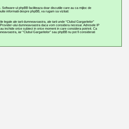
m
. Software-ul phpBB faciliteaza doar discutiile care au ca mijloc de
ulte informatii despre phpBB, va rugam sa vizitati:
e legale ale tarii dumneavoastra, ale tarii unde “Clubul Gargaritelor”
ice-Provider-ului dumneavoastra daca vom considera necesar. Adresele IP
 sau inchide orice subiect in orice moment in care considera potrivit. Ca
umneavoastra, iar “Clubul Gargaritelor” sau phpBB nu pot fi considerati