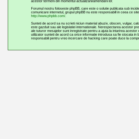
acestor termeni din momentul actualizarii/amendarii lor.
Forumul nostru foloseste phpBB, care este o solutie publicata sub incide
comunicare internetul, grupul phpBB nu este responsabill in ceea ce site
http://www.phpbb.com/
.
Sunteti de acord sa nu scrieti niciun material abuziv, obscen, vulgar, cal
este gazduit sau ale legislatiei internationale. Nerespectarea acestor 
ale tuturor mesajelor sunt inregistrate pentru a ajuta la intarirea acestor
utilizator sunteti de acord ca orice informatie introdusa sa fie stocata i
responsabili pentru vreo incercare de hacking care poate duce la compr