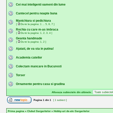
Cei mai inteligenti oameni din lume
Cantecel pentru noapte buna
Manichiura si pedichiura
[
Du-te la pagina:
1
...
5
,
6
,
7
]
Rochia cu care m-as imbraca
[
Du-te la pagina:
1
,
2
,
3
,
4
]
Geanta handmade
[
Du-te la pagina:
1
,
2
]
Ajutati, de va sta in putina!
Academia cateilor
Colectam mancare in Bucuresti
Torser
Ornamente pentru casa si gradina
Afiseaza subiectele din ultimele:
Pagina
1
din
1
[ 1 subiect ]
Prima pagina
»
Clubul Gargaritelor
»
Hobby-uri de-ale Gargaritelor