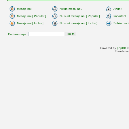
Mesaje noi
Niciun mesaj nou
Anunt
Mesaje noi [ Popular ]
Nu sunt mesaje noi [ Popular ]
Important
Mesaje noi [ Inchis ]
Nu sunt mesaje noi [ Inchis ]
Subiect mu
Cautare dupa:
Powered by
phpBB
©
Translatio