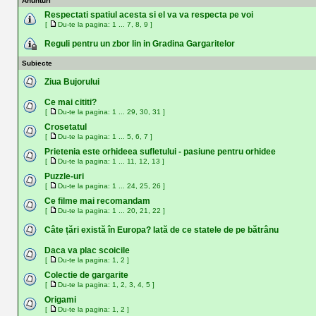
Anunturi
Respectati spatiul acesta si el va va respecta pe voi
[
Du-te la pagina:
1
...
7
,
8
,
9
]
Reguli pentru un zbor lin in Gradina Gargaritelor
Subiecte
Ziua Bujorului
Ce mai cititi?
[
Du-te la pagina:
1
...
29
,
30
,
31
]
Crosetatul
[
Du-te la pagina:
1
...
5
,
6
,
7
]
Prietenia este orhideea sufletului - pasiune pentru orhidee
[
Du-te la pagina:
1
...
11
,
12
,
13
]
Puzzle-uri
[
Du-te la pagina:
1
...
24
,
25
,
26
]
Ce filme mai recomandam
[
Du-te la pagina:
1
...
20
,
21
,
22
]
Câte țări există în Europa? Iată de ce statele de pe bătrânu
Daca va plac scoicile
[
Du-te la pagina:
1
,
2
]
Colectie de gargarite
[
Du-te la pagina:
1
,
2
,
3
,
4
,
5
]
Origami
[
Du-te la pagina:
1
,
2
]