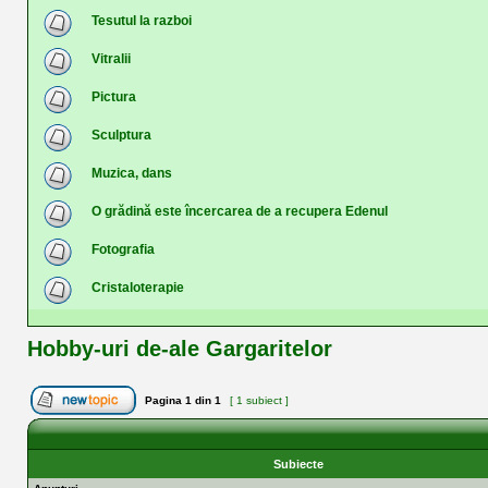
Tesutul la razboi
Vitralii
Pictura
Sculptura
Muzica, dans
O grădină este încercarea de a recupera Edenul
Fotografia
Cristaloterapie
Hobby-uri de-ale Gargaritelor
Pagina
1
din
1
[ 1 subiect ]
Subiecte