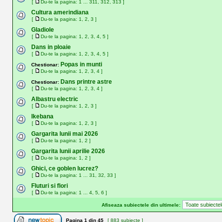
[
Du-te la pagina:
1
...
311
,
312
,
313
]
Cultura amerindiana
[
Du-te la pagina:
1
,
2
,
3
]
Gladiole
[
Du-te la pagina:
1
,
2
,
3
,
4
,
5
]
Dans in ploaie
[
Du-te la pagina:
1
,
2
,
3
,
4
,
5
]
Popas in munti
Chestionar:
[
Du-te la pagina:
1
,
2
,
3
,
4
]
Dans printre astre
Chestionar:
[
Du-te la pagina:
1
,
2
,
3
,
4
]
Albastru electric
[
Du-te la pagina:
1
,
2
,
3
]
Ikebana
[
Du-te la pagina:
1
,
2
,
3
]
Gargarita lunii mai 2026
[
Du-te la pagina:
1
,
2
]
Gargarita lunii aprilie 2026
[
Du-te la pagina:
1
,
2
]
Ghici, ce goblen lucrez?
[
Du-te la pagina:
1
...
31
,
32
,
33
]
Fluturi si flori
[
Du-te la pagina:
1
...
4
,
5
,
6
]
Afiseaza subiectele din ultimele:
Pagina
1
din
45
[ 883 subiecte ]