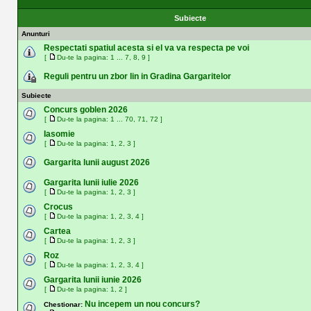
Subiecte
Anunturi
Respectati spatiul acesta si el va va respecta pe voi
[
Du-te la pagina:
1
...
7
,
8
,
9
]
Reguli pentru un zbor lin in Gradina Gargaritelor
Subiecte
Concurs goblen 2026
[
Du-te la pagina:
1
...
70
,
71
,
72
]
Iasomie
[
Du-te la pagina:
1
,
2
,
3
]
Gargarita lunii august 2026
Gargarita lunii iulie 2026
[
Du-te la pagina:
1
,
2
,
3
]
Crocus
[
Du-te la pagina:
1
,
2
,
3
,
4
]
Cartea
[
Du-te la pagina:
1
,
2
,
3
]
Roz
[
Du-te la pagina:
1
,
2
,
3
,
4
]
Gargarita lunii iunie 2026
[
Du-te la pagina:
1
,
2
]
Nu incepem un nou concurs?
Chestionar: