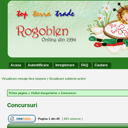
Acasa
Autentificare
Inregistrare
FAQ
Cautare
Vizualizare mesaje fara raspuns
|
Vizualizare subiecte active
Prima pagina
»
Clubul Gargaritelor
»
Concursuri
Concursuri
Pagina
1
din
45
[ 883 subiecte ]