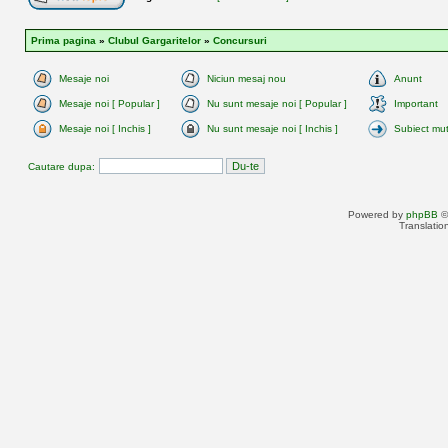
Prima pagina
»
Clubul Gargaritelor
»
Concursuri
Mesaje noi
Niciun mesaj nou
Anunt
Mesaje noi [ Popular ]
Nu sunt mesaje noi [ Popular ]
Important
Mesaje noi [ Inchis ]
Nu sunt mesaje noi [ Inchis ]
Subiect mu
Cautare dupa:
Powered by
phpBB
©
Translatio