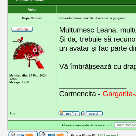
Autor
Popa Carmen
Subiectul mesajului:
Re: Avataruri cu gargarite
Mulțumesc Leana, mulțu
Și da, trebuie să recuno
un avatar și fac parte d
Vă îmbrățișează cu dra
Membru din:
14 Feb 2024,
12:30
Mesaje:
1270
_________________
Carmencita -
Gargarita-
Sus
Afiseaza mesajele de la anteriorul:
Pagina
89
din
89
[ 881 mesaje ]