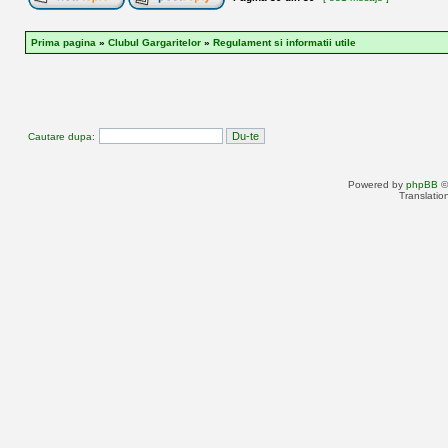
Prima pagina
»
Clubul Gargaritelor
»
Regulament si informatii utile
Cautare dupa:
Powered by
phpBB
©
Translatio