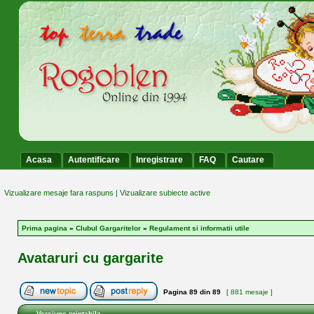
Acasa
Autentificare
Inregistrare
FAQ
Cautare
Vizualizare mesaje fara raspuns
|
Vizualizare subiecte active
Prima pagina
»
Clubul Gargaritelor
»
Regulament si informatii utile
Avataruri cu gargarite
Pagina
89
din
89
[ 881 mesaje ]
Versiune printabila